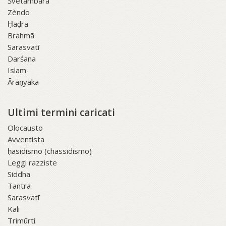
Śvetāmbara
Zèndo
Ḥaḍra
Brahmā
Sarasvatī
Darśana
Islam
Ārāṇyaka
Ultimi termini caricati
Olocausto
Avventista
ḥasidismo (chassidismo)
Leggi razziste
Siddha
Tantra
Sarasvatī
Kali
Trimūrti