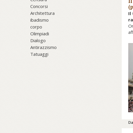
I
Concorsi
(
Architettura
Il
ra
ibadismo
Or
corpo
af
Olimpiadi
Dialogo
Antirazzismo
Tatuaggi
Da