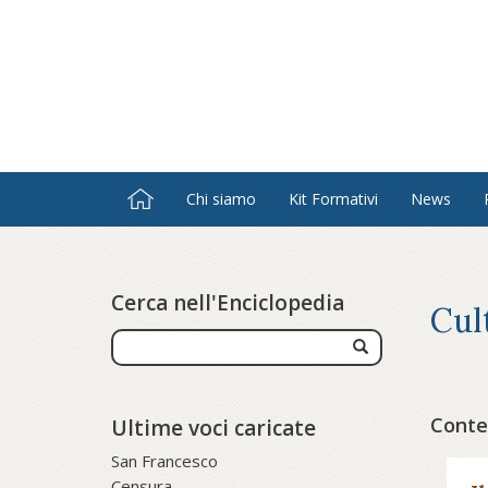
Salta
al
contenuto
principale
Chi siamo
Kit Formativi
News
Cerca nell'Enciclopedia
Cul
Conten
Ultime voci caricate
San Francesco
Censura