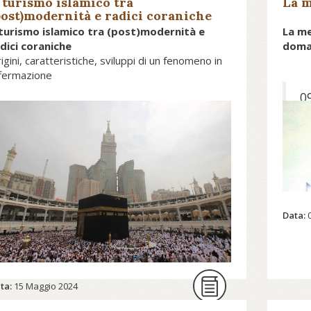
l turismo islamico tra
La m
post)modernità e radici coraniche
 turismo islamico tra (post)modernità e
La me
dici coraniche
doma
igini, caratteristiche, sviluppi di un fenomeno in
fermazione
0
|
Il rapporto tra la religione islamica e
d
ciò che chiamiamo “modernità” è
P
complesso e variegato ma non per
L
forza conflittuale. Schematicamente,
r
si possono individuare tre macro-
i
atteggiamenti: il rifiuto in toto (con
Data:
co
esempi estremi nel movimento
m
talebano); la volontà di
p
“modernizzare l’Islam” (con varie
fe
sfumature più o meno radicali, dal
i
ta:
15 Maggio 2024
kemalismo all’islamismo liberale);
fi