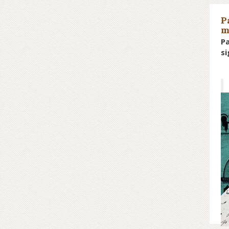
P
m
Pa
si