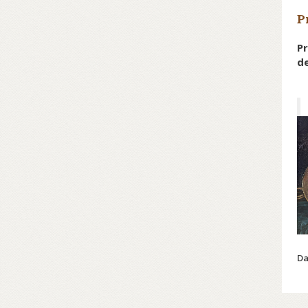
P
Pr
de
Da