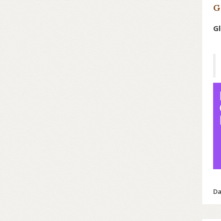
G
Gl
Co
tr
Da
Co