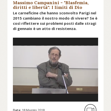
Massimo Campanini - "Blasfemia,
diritti e libertà": I limiti di Dio
prescrizioni e (dis)obbedienza
Le carneficine che hanno sconvolto Parigi nel
secondo il Corano
2015 cambiano il nostro modo di vivere? Se è
così riflettere sui problemi posti dalle stragi
di gennaio è un atto di resistenza.
Data:
18 Maggio 2018