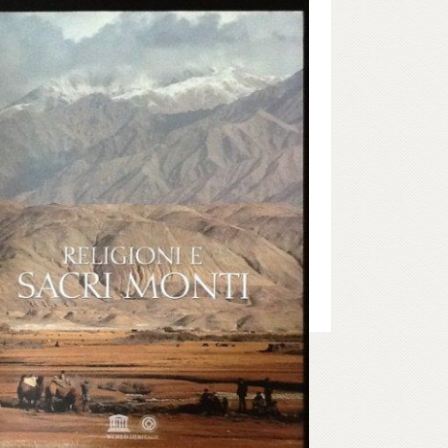
re sceglie tre chiavi di lettura: la storia, il rito
imboli, per farci conoscere come le montagne
reccino con la religione musulmana fin dalle
igini.