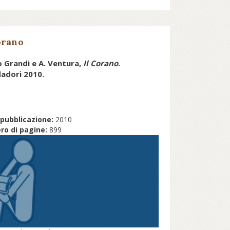
orano
lio Grandi e A. Ventura,
Il Corano
.
adori 2010.
pubblicazione:
2010
o di pagine:
899