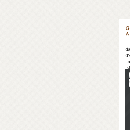
G
A
da
d'
La
Is
co
A 
le
de
l’
ma
im
te
so
de