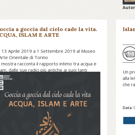
Auto
Data:
occia a goccia dal cielo cade la vita.
Isla
CQUA, ISLAM E ARTE
 13 Aprile 2019 a 1 Settembre 2019 al Museo
Arte Orientale di Torino
 mostra racconta il rapporto intimo tra acqua e
lam, dalle sue radici più antiche ai suoi tanti
Un pro
mplessi sviluppi, sino alle necessità più recenti.
alla l
partire dalle affermazioni del Corano e della
che ra
tteratura successiva, illustra lo sviluppo storico
i tanti ruoli e significati ricoperti dall’acqua e
incarnazione dei suoi significati nell’arte e nei
nufatti islamici, una narrazione attraverso
Data:
magini, oggetti, reperti, libri e miniature:
cnologia, vita quotidiana e arte, che per secoli si
no rispecchiate nelle tante diverse fruizioni
ll’acqua. Ma non solo: c’è spazio anche per