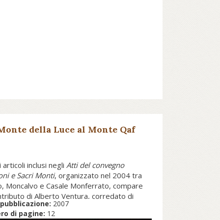
Monte della Luce al Monte Qaf
i articoli inclusi negli
Atti del convegno
oni e Sacri Monti
, organizzato nel 2004 tra
o, Moncalvo e Casale Monferrato, compare
ntributo di Alberto Ventura, corredato di
pubblicazione:
2007
ni, che ha lo scopo di illustrare il ruolo
o di pagine:
12
oso e politico dei monti nel mondo islamico.