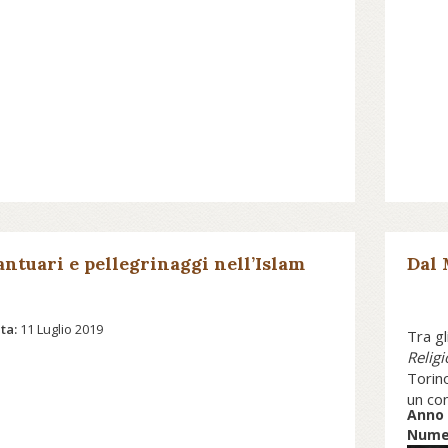
antuari e pellegrinaggi nell’Islam
Dal 
ta:
11 Luglio 2019
Tra gl
Religi
Torin
un co
Anno 
immagi
Numer
religi