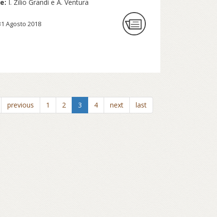
re:
I. Zilio Grandi e A. Ventura
31 Agosto 2018
previous
1
2
3
4
next
last