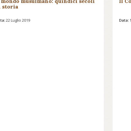
l mondo musulmano: quindici secoli
Il C
i storia
ta:
22 Luglio 2019
Data: