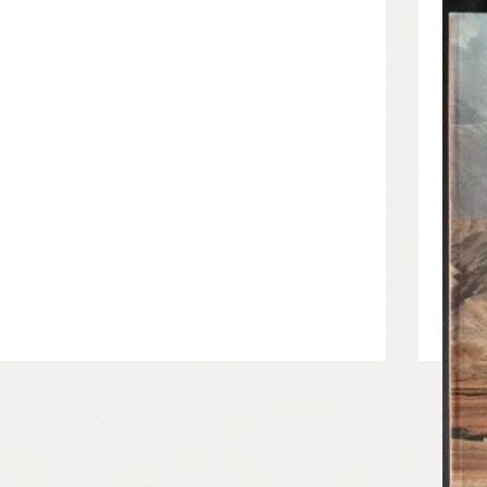
L'auto
e i s
si int
sue or