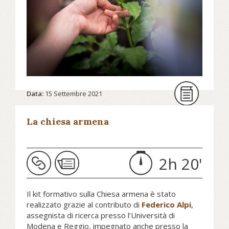
Welby firmano una dichiarazione
congiunta che esorta a prendersi
cura del futuro del pianeta.
I leader della Chiesa cattolica
romana, della Chiesa ortodossa
orientale e della Comunione
anglicana richiamano l’urgenza della
sostenibilità ambientale, del suo
Data:
15 Settembre 2021
impatto sulla povertà e
dell’importanza della cooperazione
La chiesa armena
globale.
2h 20'
Continua a leggere su nev.it...
Il kit formativo sulla Chiesa armena è stato
realizzato grazie al contributo di
Federico Alpi
,
assegnista di ricerca presso l’Università di
Modena e Reggio, impegnato anche presso la