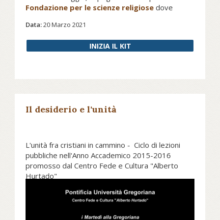
Fondazione per le scienze religiose
dove
collabora alla parte armena del Corpus
Data:
20 Marzo 2021
Christianorum – Conciliorum Oecumenicorum
Generaliumque Decreta.
INIZIA IL KIT
Il desiderio e l'unità
L'unità fra cristiani in cammino - Ciclo di lezioni
pubbliche nell'Anno Accademico 2015-2016
promosso dal Centro Fede e Cultura "Alberto
Hurtado"
Conferenza di Alberto Melloni,
Il desiderio e l'unità
-
20 ottobre 2015.