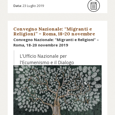
Costantinopoli, guidato da
Data:
23 Luglio 2019
Bartolomeo, ma già insidiata
dell’autoproclamatosi “patriarca” di
Kiev, Filaret, pur sponsor, con il
presidente Petro Poroshenko, della
Convegno Nazionale: “Migranti e
Religioni” – Roma, 18-20 novembre
“indipendenza” ecclesiale ucraina.
2019
Convegno Nazionale: “Migranti e Religioni” –
Roma, 18-20 novembre 2019
Continua a leggere la notizia su
confronti.net...
L’Ufficio Nazionale per
l'Ecumenismo e il Dialogo
Interreligioso della Conferenza
Episcopale Italiana, promuove
insieme ai rappresentanti delle
Chiese cristiane che sono in Italia -
Amministrazione delle Parrocchie
del Patriarcato di Mosca in Italia,
Arcidiocesi Ortodossa di Italia e
Malta del Patriarcato Ecumenico di