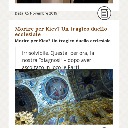
Data:
05 Novembre 2019
Morire per Kiev? Un tragico duello
ecclesiale
Morire per Kiev? Un tragico duello ecclesiale
Irrisolvibile. Questa, per ora, la
nostra “diagnosi” – dopo aver
ascoltato in loco le Parti
contrapposte – del puzzle delle
Chiese ortodosse ucraine, dove la
maggioritaria [Cou], legata al
patriarcato di Mosca, guidato da
Kirill, considera “scismatica” la
neonata e autocefala Chiesa
ortodossa d’Ucraina [Codu],
benedetta dal patriarcato di