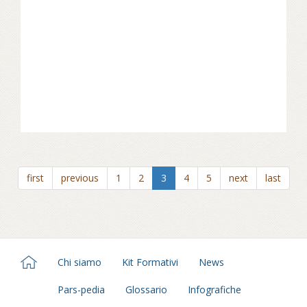
first
previous
1
2
3
4
5
next
last
Chi siamo
Kit Formativi
News
Pars-pedia
Glossario
Infografiche