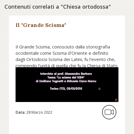
Contenuti correlati a "Chiesa ortodossa"
Il "Grande Scisma"
Il Grande Scisma, conosciuto dalla storiografia
occidentale come Scisma d'Oriente e definito
dagli Ortodossi Scisma dei Latini, fu l'evento che,
rompendo l'unità di quella che fu la Chiesa di Stato
dell'Impero romano basata sulla Pentarchia,
divise la Cristianità Calcedonese fra la Chiesa
cattolica occidentale, che aveva sviluppato il
concetto del primato del Vescovo di Roma, e la
Chiesa ortodossa orientale, che invece riteneva di
rappresentare la continuità della chiesa indivisa
del primo millennio, senza cedimenti a quelle che
Data:
28 Marzo 2022
riteneva innovazioni dei Latini.