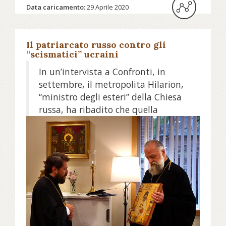
Data caricamento:
29 Aprile 2020
Il patriarcato russo contro gli
“scismatici” ucraini
In un’intervista a Confronti, in
settembre, il metropolita Hilarion,
“ministro degli esteri” della Chiesa
russa, ha ribadito che quella
“autocefala” ucraina è “scismatica”.
Ma, in ottobre, questa è stata
riconosciuta dal primate greco; il
patriarca russo Kirill, allora, ha
tagliato la comunione eucaristica
anche con lui.
Leggi l'articolo su confronti.net...