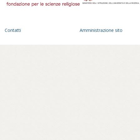
anche occasione di trasformazione
interiore.
Un anno di viaggio in una geografia
dell’Italia parallela, fra pagode giapponesi
Contatti
Amministrazione sito
che spuntano all’orizzonte di un paesaggio
romagnolo, statue di Buddha in panorami
toscani, sale di meditazione tra le foreste
del parmense, centri buddhisti affacciati sul
golfo di Mondello, a Palermo – in ville
confiscate alla mafia – o crepe causate dal
bradisismo che aprono varchi in templi
napoletani, nel quartiere Fuorigrotta. Un
percorso rabdomantico che interroga voci
e si interroga, per comporre un
vocabolario di parole buddhiste – da
meditazione a karma, da sangha a Bardo –
e per raccontare anche attraverso materiali
d’archivio le storie dei primi buddhisti e