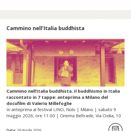
numerose sette e scuole, non riuscì a
filtrare attraverso le strette maglie del
Confucianesimo e, soprattutto, del
Buddhismo, che stava diventando la
Cammino nell’Italia buddhista
religione di stato giapponese. Così, in un
primo periodo, in Giappone, con le
pratiche e i culti popolari del Daoismo si
diffusero anche gli insegnamenti della
farmacologia esoterica e dell’alchimia
(renkin, cioè «raffinare/sublimare l’oro», e
rentan, ossia «raffinare/sublimare il
mercurio»).
Cammino nell’Italia buddhista. Il buddhismo in Italia
raccontato in 7 tappe: anteprima a Milano del
docufilm di Valerio Millefoglie
Continua a leggere sul portale dell'unione buddhista
In anteprima al festival LINO, Nolo | Milano | sabato 9
italiana, gategate.it...
maggio 2026, ore 11.00 | Cinema Beltrade, Via Oxilia, 10
| Milano
Data:
29 Aprile 2026