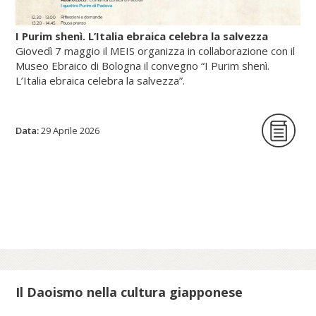
I Purim shenì. L’Italia ebraica celebra la salvezza
Giovedì 7 maggio il MEIS organizza in collaborazione con il
Museo Ebraico di Bologna il convegno “I Purim shenì.
L’Italia ebraica celebra la salvezza”.
Data:
La giornata di studi intende per la prima
29 Aprile 2026
volta indagare origine, circostanze storiche
e riti delle festività minori istituite in tutte le
epoche per celebrare lo scampato pericolo
da situazioni minacciose per la vita delle
comunità ebraiche in Italia.
Scopri di più su meis.museum...
Il Daoismo nella cultura giapponese