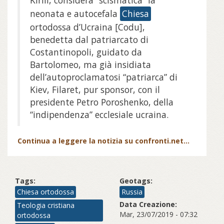
Kirill, considera “scismatica” la
neonata e autocefala
Chiesa
ortodossa d’Ucraina [Codu],
benedetta dal patriarcato di
Costantinopoli, guidato da
Bartolomeo, ma già insidiata
dell’autoproclamatosi “patriarca” di
Kiev, Filaret, pur sponsor, con il
presidente Petro Poroshenko, della
“indipendenza” ecclesiale ucraina.
Continua a leggere la notizia su confronti.net...
Tags:
Geotags:
Chiesa ortodossa
Russia
Data Creazione:
Teologia cristiana
Mar, 23/07/2019 - 07:32
ortodossa