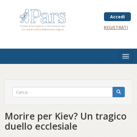
Salta
al
contenuto
Accedi
principale
Portale di formazione e informazione per
REGISTRATI
il contrasto dell'analfabetismo religioso
Toggl
navig
Morire per Kiev? Un tragico
duello ecclesiale