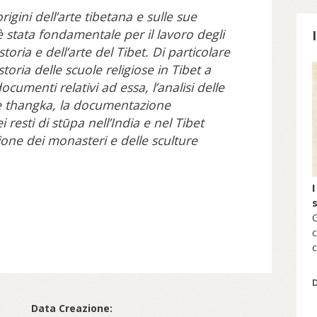
origini dell’arte tibetana e sulle sue
 è stata fondamentale per il lavoro degli
toria e dell’arte del Tibet. Di particolare
toria delle scuole religiose in Tibet a
documenti relativi ad essa, l’analisi delle
S
elle thangka, la documentazione
i resti di stūpa nell’India e nel Tibet
zione dei monasteri e delle sculture
I
G
c
c
s
Data Creazione: