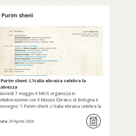
patrimonio della Sede Apostolica, e
pubblicato dal Sole 24 Ore (2025).
I Purim shenì
copri di più su fscire.it...
 Purim shenì. L’Italia ebraica celebra la
salvezza
iovedì 7 maggio il MEIS organizza in
ollaborazione con il Museo Ebraico di Bologna il
onvegno “I Purim shenì. L’Italia ebraica celebra la
alvezza”.
Data:
29 Aprile 2026
La giornata di studi intende per la