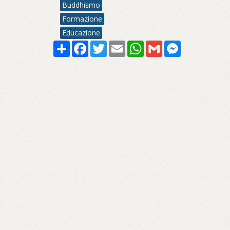
Buddhismo
Formazione
Educazione
Share
Facebook
Twitter
Email
WhatsApp
Gmail
Messenger