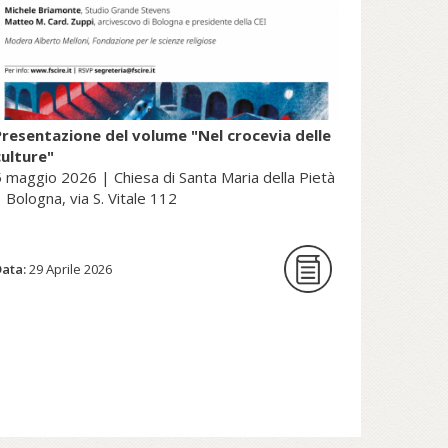
Presentazione del volume "Nel crocevia delle
culture"
 maggio 2026 | Chiesa di Santa Maria della Pietà
 Bologna, via S. Vitale 112
Data:
La Fondazione per le scienze
29 Aprile 2026
religiose è lieta di ospitare la
presentazione del volume Nel
crocevia delle culture. Parole per
pensieri che orientano di Nunzio
Galantino, vescovo emerito di
Cassano all’Jonio e presidente
emerito dell’Amministrazione del