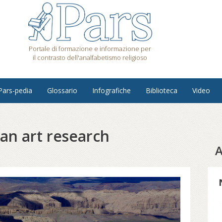
Portale di formazione e informazione per
il contrasto dell'analfabetismo religioso
Pars-pedia
Glossario
Infografiche
Biblioteca
Video
an art research
A