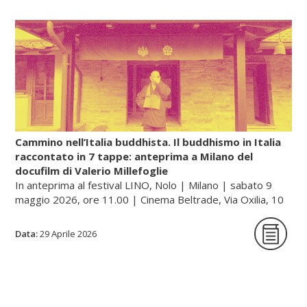
religione di stato giapponese. Così, in un
primo periodo, in Giappone, con le
pratiche e i culti popolari del Daoismo si
diffusero anche gli insegnamenti della
farmacologia esoterica e dell’alchimia
(renkin, cioè «raffinare/sublimare l’oro», e
rentan, ossia «raffinare/sublimare il
mercurio»).
Cammino nell’Italia buddhista. Il buddhismo in Italia
raccontato in 7 tappe: anteprima a Milano del
docufilm di Valerio Millefoglie
Continua a leggere sul portale dell'unione buddhista
In anteprima al festival LINO, Nolo | Milano | sabato 9
italiana, gategate.it...
maggio 2026, ore 11.00 | Cinema Beltrade, Via Oxilia, 10
| Milano
Data:
29 Aprile 2026
Cammino nell’Italia buddhista è una serie
documentaria in sette tappe che racconta,
a quarant’anni dalla sua fondazione, il