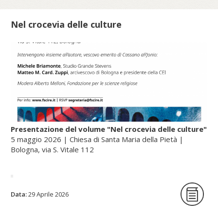
Nel crocevia delle culture
Presentazione del volume "Nel crocevia delle culture"
5 maggio 2026 | Chiesa di Santa Maria della Pietà |
Bologna, via S. Vitale 112
La Fondazione per le scienze religiose è
Data:
29 Aprile 2026
lieta di ospitare la presentazione del
volume Nel crocevia delle culture. Parole