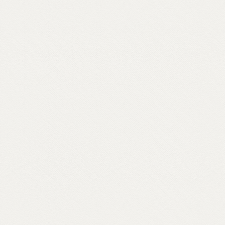
Scopri come partecipare su unionebuddhistaitaliana.it...