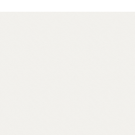
che spuntano all’orizzonte di un paesaggio
romagnolo, statue di Buddha in panorami
toscani, sale di meditazione tra le foreste
del parmense, centri buddhisti affacciati sul
golfo di Mondello, a Palermo – in ville
confiscate alla mafia – o crepe causate dal
bradisismo che aprono varchi in templi
napoletani, nel quartiere Fuorigrotta. Un
percorso rabdomantico che interroga voci
e si interroga, per comporre un
vocabolario di parole buddhiste – da
meditazione a karma, da sangha a Bardo –
e per raccontare anche attraverso materiali
d’archivio le storie dei primi buddhisti e
centri italiani e ospiti inaspettati come il
rapper Massimo Pericolo.