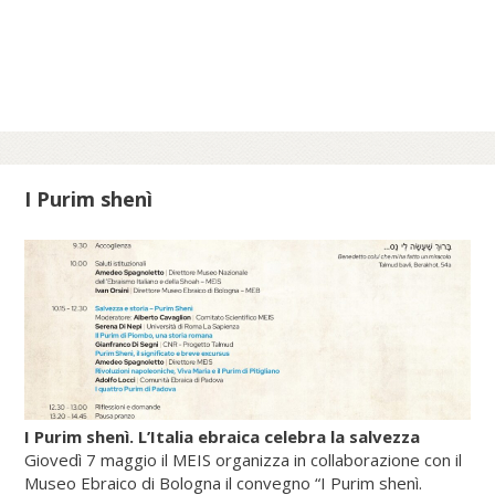
per pensieri che orientano di Nunzio
Galantino, vescovo emerito di Cassano
all’Jonio e presidente emerito
dell’Amministrazione del patrimonio della
Sede Apostolica, e pubblicato dal Sole 24
Ore (2025).
I Purim shenì
Scopri di più su fscire.it...
I Purim shenì. L’Italia ebraica celebra la salvezza
Giovedì 7 maggio il MEIS organizza in collaborazione con il
Museo Ebraico di Bologna il convegno “I Purim shenì.