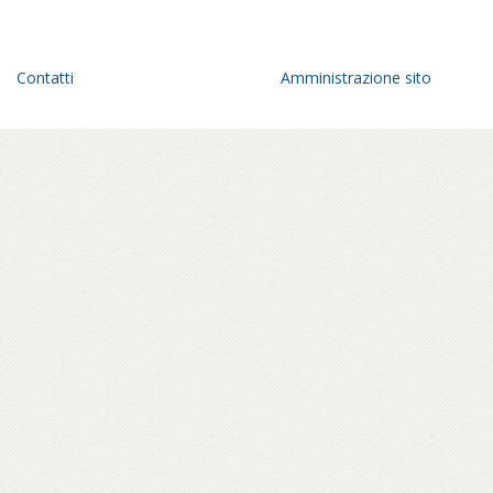
interiore.
Un anno di viaggio in una geografia
dell’Italia parallela, fra pagode giapponesi
Contatti
Amministrazione sito
che spuntano all’orizzonte di un paesaggio
romagnolo, statue di Buddha in panorami
toscani, sale di meditazione tra le foreste
del parmense, centri buddhisti affacciati sul
golfo di Mondello, a Palermo – in ville
confiscate alla mafia – o crepe causate dal
bradisismo che aprono varchi in templi
napoletani, nel quartiere Fuorigrotta. Un
percorso rabdomantico che interroga voci
e si interroga, per comporre un
vocabolario di parole buddhiste – da
meditazione a karma, da sangha a Bardo –
e per raccontare anche attraverso materiali
d’archivio le storie dei primi buddhisti e
centri italiani e ospiti inaspettati come il