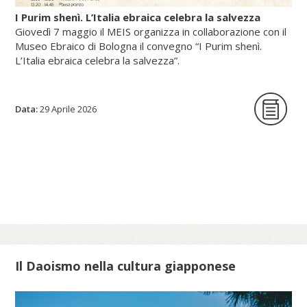
I Purim shenì. L’Italia ebraica celebra la salvezza
Giovedì 7 maggio il MEIS organizza in collaborazione con il
Museo Ebraico di Bologna il convegno “I Purim shenì.
L’Italia ebraica celebra la salvezza”.
Data:
La giornata di studi intende per la prima
29 Aprile 2026
volta indagare origine, circostanze storiche
e riti delle festività minori istituite in tutte le
epoche per celebrare lo scampato pericolo
da situazioni minacciose per la vita delle
comunità ebraiche in Italia.
Scopri di più su meis.museum...
Il Daoismo nella cultura giapponese