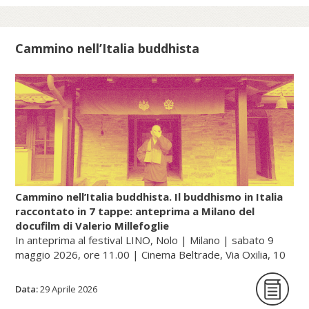
filtrare attraverso le strette maglie del
Confucianesimo e, soprattutto, del
Buddhismo, che stava diventando la
Cammino nell’Italia buddhista
religione di stato giapponese. Così, in un
primo periodo, in Giappone, con le
pratiche e i culti popolari del Daoismo si
diffusero anche gli insegnamenti della
farmacologia esoterica e dell’alchimia
(renkin, cioè «raffinare/sublimare l’oro», e
rentan, ossia «raffinare/sublimare il
mercurio»).
Cammino nell’Italia buddhista. Il buddhismo in Italia
raccontato in 7 tappe: anteprima a Milano del
docufilm di Valerio Millefoglie
Continua a leggere sul portale dell'unione buddhista
In anteprima al festival LINO, Nolo | Milano | sabato 9
italiana, gategate.it...
maggio 2026, ore 11.00 | Cinema Beltrade, Via Oxilia, 10
| Milano
Data:
29 Aprile 2026