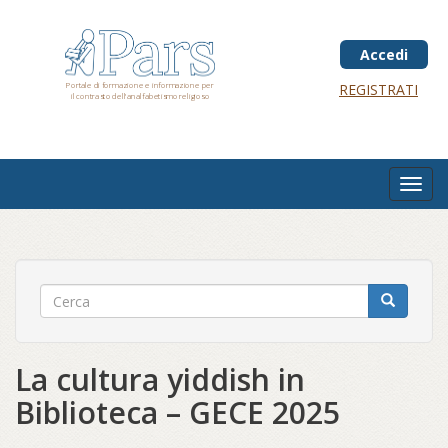
Salta
al
contenuto
Accedi
principale
Portale di formazione e informazione per
REGISTRATI
il contrasto dell'analfabetismo religioso
Toggl
navig
La cultura yiddish in
Biblioteca – GECE 2025