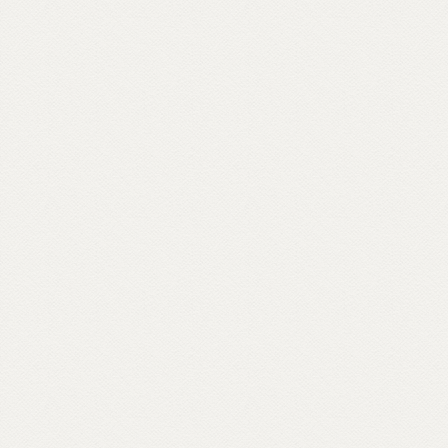
rapper Massimo Pericolo.
Scopri come partecipare su unionebuddhistaitaliana.it...