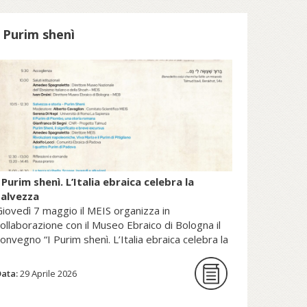
patrimonio della Sede Apostolica, e
pubblicato dal Sole 24 Ore (2025).
I Purim shenì
copri di più su fscire.it...
 Purim shenì. L’Italia ebraica celebra la
salvezza
iovedì 7 maggio il MEIS organizza in
ollaborazione con il Museo Ebraico di Bologna il
onvegno “I Purim shenì. L’Italia ebraica celebra la
alvezza”.
Data:
29 Aprile 2026
La giornata di studi intende per la