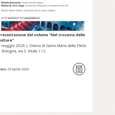
Presentazione del volume "Nel crocevia delle
culture"
 maggio 2026 | Chiesa di Santa Maria della Pietà
 Bologna, via S. Vitale 112
Data:
La Fondazione per le scienze
29 Aprile 2026
religiose è lieta di ospitare la
presentazione del volume Nel
crocevia delle culture. Parole per
pensieri che orientano di Nunzio
Galantino, vescovo emerito di
Cassano all’Jonio e presidente
emerito dell’Amministrazione del