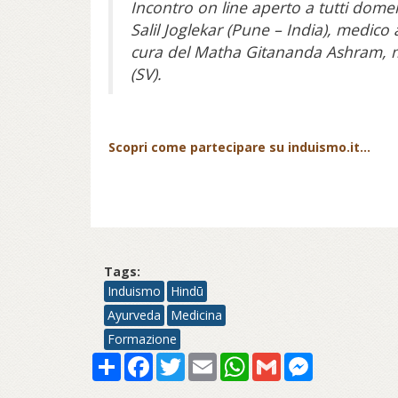
Incontro on line aperto a tutti domeni
Salil Joglekar (Pune – India), medico
cura del Matha Gitananda Ashram, mo
(SV).
Scopri come partecipare su induismo.it...
Tags:
Induismo
Hindū
Ayurveda
Medicina
Formazione
Share
Facebook
Twitter
Email
WhatsApp
Gmail
Messenger