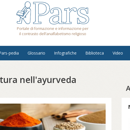
Portale di formazione e informazione per
il contrasto dell'analfabetismo religioso
Pars-pedia
Glossario
Infografiche
Biblioteca
Video
tura nell'ayurveda
A