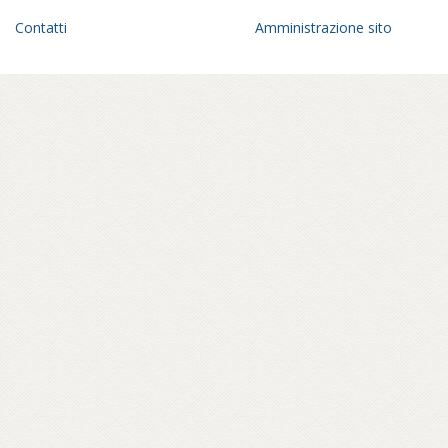
Un anno di viaggio in una geografia
dell’Italia parallela, fra pagode giapponesi
Contatti
Amministrazione sito
che spuntano all’orizzonte di un paesaggio
romagnolo, statue di Buddha in panorami
toscani, sale di meditazione tra le foreste
del parmense, centri buddhisti affacciati sul
golfo di Mondello, a Palermo – in ville
confiscate alla mafia – o crepe causate dal
bradisismo che aprono varchi in templi
napoletani, nel quartiere Fuorigrotta. Un
percorso rabdomantico che interroga voci
e si interroga, per comporre un
vocabolario di parole buddhiste – da
meditazione a karma, da sangha a Bardo –
e per raccontare anche attraverso materiali
d’archivio le storie dei primi buddhisti e
centri italiani e ospiti inaspettati come il
rapper Massimo Pericolo.