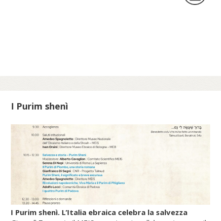
volume Nel crocevia delle culture. Parole
per pensieri che orientano di Nunzio
Galantino, vescovo emerito di Cassano
all’Jonio e presidente emerito
dell’Amministrazione del patrimonio della
Sede Apostolica, e pubblicato dal Sole 24
Ore (2025).
I Purim shenì
Scopri di più su fscire.it...
I Purim shenì. L’Italia ebraica celebra la salvezza