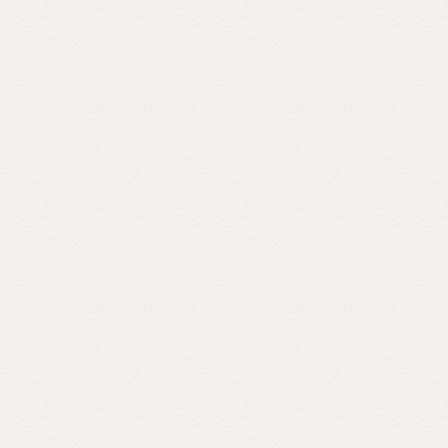
Scopri come partecipare su unionebuddhistaitaliana.it...