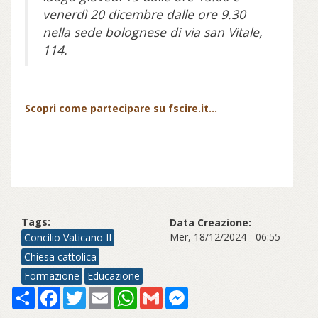
venerdì 20 dicembre dalle ore 9.30
nella sede bolognese di via san Vitale,
114.
Scopri come partecipare su fscire.it...
Tags:
Data Creazione:
Mer, 18/12/2024 - 06:55
Concilio Vaticano II
Chiesa cattolica
Formazione
Educazione
Share
Facebook
Twitter
Email
WhatsApp
Gmail
Messenger