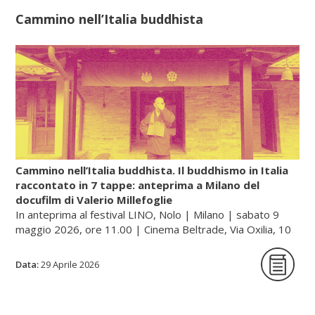
Buddhismo, che stava diventando la
Cammino nell’Italia buddhista
religione di stato giapponese. Così, in un
primo periodo, in Giappone, con le
pratiche e i culti popolari del Daoismo si
diffusero anche gli insegnamenti della
farmacologia esoterica e dell’alchimia
(renkin, cioè «raffinare/sublimare l’oro», e
rentan, ossia «raffinare/sublimare il
mercurio»).
Cammino nell’Italia buddhista. Il buddhismo in Italia
raccontato in 7 tappe: anteprima a Milano del
docufilm di Valerio Millefoglie
Continua a leggere sul portale dell'unione buddhista
In anteprima al festival LINO, Nolo | Milano | sabato 9
italiana, gategate.it...
maggio 2026, ore 11.00 | Cinema Beltrade, Via Oxilia, 10
| Milano
Data:
29 Aprile 2026
Cammino nell’Italia buddhista è una serie
documentaria in sette tappe che racconta,