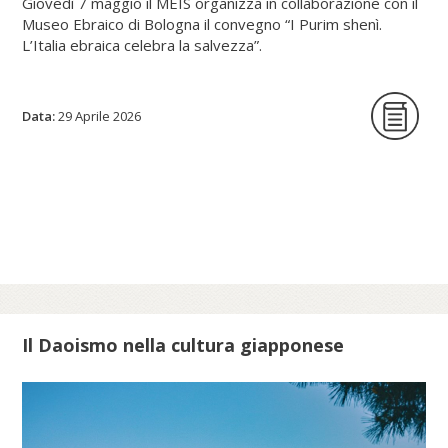
Giovedì 7 maggio il MEIS organizza in collaborazione con il
Museo Ebraico di Bologna il convegno “I Purim shenì.
L’Italia ebraica celebra la salvezza”.
Data:
La giornata di studi intende per la prima
29 Aprile 2026
volta indagare origine, circostanze storiche
e riti delle festività minori istituite in tutte le
epoche per celebrare lo scampato pericolo
da situazioni minacciose per la vita delle
comunità ebraiche in Italia.
Scopri di più su meis.museum...
Il Daoismo nella cultura giapponese