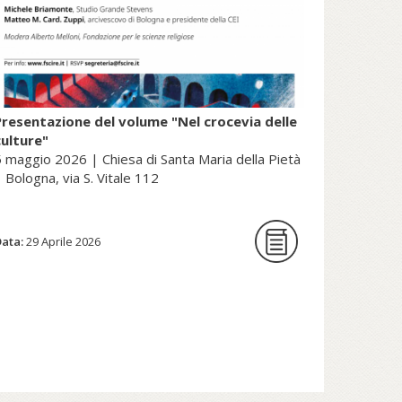
Presentazione del volume "Nel crocevia delle
culture"
 maggio 2026 | Chiesa di Santa Maria della Pietà
 Bologna, via S. Vitale 112
Data:
La Fondazione per le scienze
29 Aprile 2026
religiose è lieta di ospitare la
presentazione del volume Nel
crocevia delle culture. Parole per
pensieri che orientano di Nunzio
Galantino, vescovo emerito di
Cassano all’Jonio e presidente
emerito dell’Amministrazione del