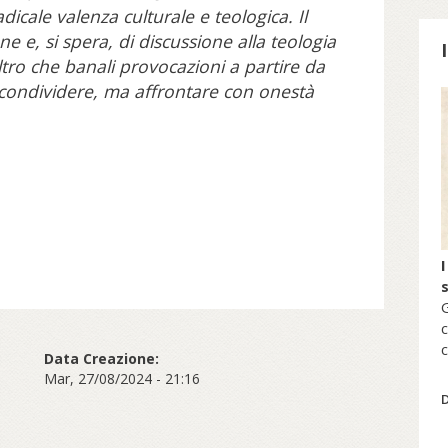
icale valenza culturale e teologica. Il
one e, si spera, di discussione alla teologia
’altro che banali provocazioni a partire da
 condividere, ma affrontare con onestà
S
I
G
c
c
Data Creazione:
s
Mar, 27/08/2024 - 21:16