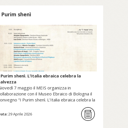
patrimonio della Sede Apostolica, e
pubblicato dal Sole 24 Ore (2025).
I Purim shenì
copri di più su fscire.it...
 Purim shenì. L’Italia ebraica celebra la
salvezza
iovedì 7 maggio il MEIS organizza in
ollaborazione con il Museo Ebraico di Bologna il
onvegno “I Purim shenì. L’Italia ebraica celebra la
alvezza”.
Data:
29 Aprile 2026
La giornata di studi intende per la