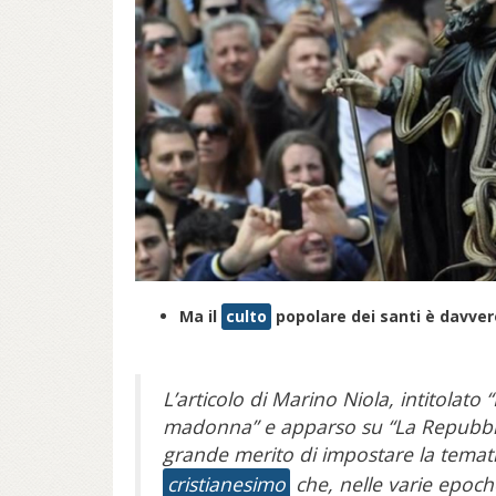
Ma il
culto
popolare dei santi è davve
L’articolo di Marino Niola, intitolato “
madonna” e apparso su “La Repubblic
grande merito di impostare la temat
cristianesimo
che, nelle varie epoche 