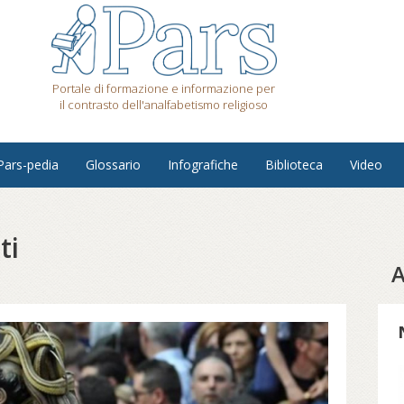
Portale di formazione e informazione per
il contrasto dell'analfabetismo religioso
Pars-pedia
Glossario
Infografiche
Biblioteca
Video
ti
A