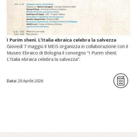
I Purim shenì. L’Italia ebraica celebra la salvezza
Giovedì 7 maggio il MEIS organizza in collaborazione con il
Museo Ebraico di Bologna il convegno “I Purim shenì.
L’Italia ebraica celebra la salvezza”.
Data:
La giornata di studi intende per la prima
29 Aprile 2026
volta indagare origine, circostanze storiche
e riti delle festività minori istituite in tutte le
epoche per celebrare lo scampato pericolo
da situazioni minacciose per la vita delle
comunità ebraiche in Italia.
Scopri di più su meis.museum...