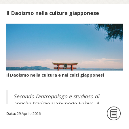
Il Daoismo nella cultura giapponese
Il Daoismo nella cultura e nei culti giapponesi
Secondo l’antropologo e studioso di
antiche tradizioni Shimode Sekiyo, il
Daoismo popolare, con le sue pratiche per
Data:
29 Aprile 2026
allungare la vita, giunse nell’arcipelago
nipponico attraverso la Corea poco prima e