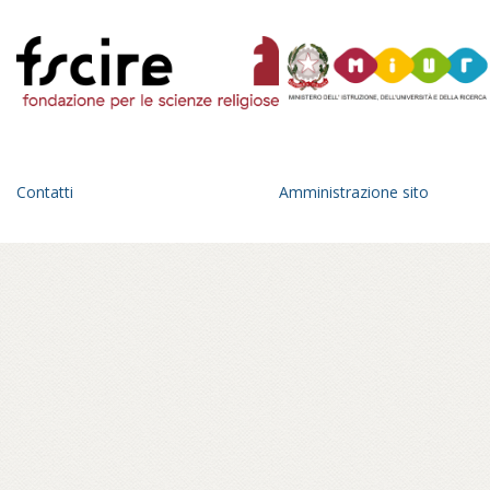
personale e collettivo insieme:
un’esplorazione fatta di incontri con
monaci, monache, praticanti che diventa
anche occasione di trasformazione
interiore.
Un anno di viaggio in una geografia
dell’Italia parallela, fra pagode giapponesi
Contatti
Amministrazione sito
che spuntano all’orizzonte di un paesaggio
romagnolo, statue di Buddha in panorami
toscani, sale di meditazione tra le foreste
del parmense, centri buddhisti affacciati sul
golfo di Mondello, a Palermo – in ville
confiscate alla mafia – o crepe causate dal
bradisismo che aprono varchi in templi
napoletani, nel quartiere Fuorigrotta. Un
percorso rabdomantico che interroga voci
e si interroga, per comporre un