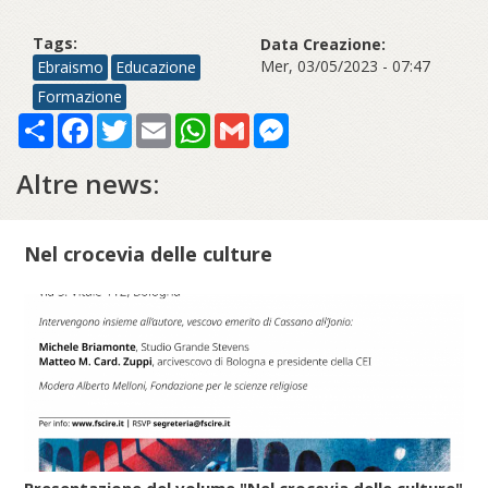
Tags:
Data Creazione:
Mer, 03/05/2023 - 07:47
Ebraismo
Educazione
Formazione
Share
Facebook
Twitter
Email
WhatsApp
Gmail
Messenger
Altre news:
Nel crocevia delle culture