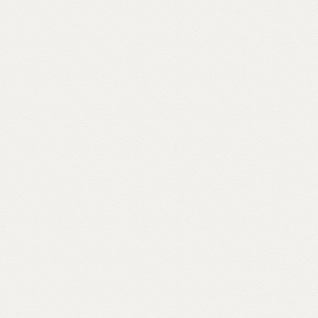
vocabolario di parole buddhiste – da
meditazione a karma, da sangha a Bardo –
e per raccontare anche attraverso materiali
d’archivio le storie dei primi buddhisti e
centri italiani e ospiti inaspettati come il
rapper Massimo Pericolo.
Scopri come partecipare su unionebuddhistaitaliana.it...