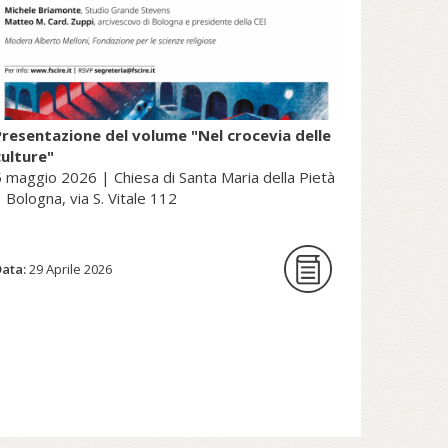
Presentazione del volume "Nel crocevia delle
culture"
 maggio 2026 | Chiesa di Santa Maria della Pietà
 Bologna, via S. Vitale 112
Data:
La Fondazione per le scienze
29 Aprile 2026
religiose è lieta di ospitare la
presentazione del volume Nel
crocevia delle culture. Parole per
pensieri che orientano di Nunzio
Galantino, vescovo emerito di
Cassano all’Jonio e presidente
emerito dell’Amministrazione del