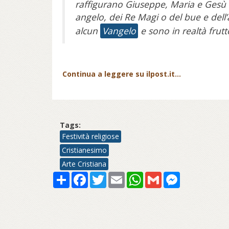
raffigurano Giuseppe, Maria e Gesù
angelo, dei Re Magi o del bue e dell’
alcun
Vangelo
e sono in realtà frutt
Continua a leggere su ilpost.it...
Tags:
Festività religiose
Cristianesimo
Arte Cristiana
Share
Facebook
Twitter
Email
WhatsApp
Gmail
Messenger