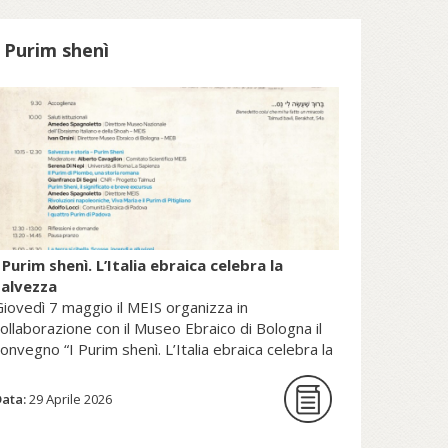
patrimonio della Sede Apostolica, e
pubblicato dal Sole 24 Ore (2025).
I Purim shenì
copri di più su fscire.it...
 Purim shenì. L’Italia ebraica celebra la
salvezza
iovedì 7 maggio il MEIS organizza in
ollaborazione con il Museo Ebraico di Bologna il
onvegno “I Purim shenì. L’Italia ebraica celebra la
alvezza”.
Data:
29 Aprile 2026
La giornata di studi intende per la