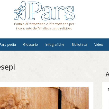
Portale di formazione e informazione per
il contrasto dell'analfabetismo religioso
Pars-pedia
Glossario
Infografiche
Biblioteca
Video
esepi
A