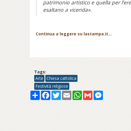
patrimonio artistico e quella per l’er
esaltano a vicenda».
Continua a leggere su lastampa.it...
Tags:
Arte
Chiesa cattolica
Festività religiose
Share
Facebook
Twitter
Email
WhatsApp
Gmail
Messenger