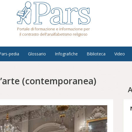
Portale di formazione e informazione per
il contrasto dell'analfabetismo religioso
Pars-pedia
Glossario
Infografiche
Biblioteca
Video
ell’arte (contemporanea)
A