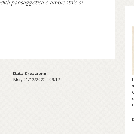
edità paesaggistica e ambientale si
S
Data Creazione:
I
Mer, 21/12/2022 - 09:12
G
c
c
s