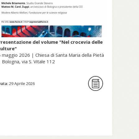
Presentazione del volume "Nel crocevia delle
culture"
 maggio 2026 | Chiesa di Santa Maria della Pietà
 Bologna, via S. Vitale 112
Data:
La Fondazione per le scienze
29 Aprile 2026
religiose è lieta di ospitare la
presentazione del volume Nel
crocevia delle culture. Parole per
pensieri che orientano di Nunzio
Galantino, vescovo emerito di
Cassano all’Jonio e presidente
emerito dell’Amministrazione del