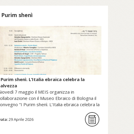
patrimonio della Sede Apostolica, e
pubblicato dal Sole 24 Ore (2025).
I Purim shenì
copri di più su fscire.it...
 Purim shenì. L’Italia ebraica celebra la
salvezza
iovedì 7 maggio il MEIS organizza in
ollaborazione con il Museo Ebraico di Bologna il
onvegno “I Purim shenì. L’Italia ebraica celebra la
alvezza”.
Data:
29 Aprile 2026
La giornata di studi intende per la