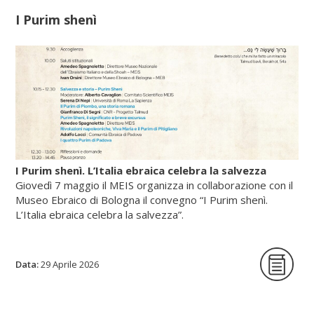
I Purim shenì
Scopri di più su fscire.it...
I Purim shenì. L’Italia ebraica celebra la salvezza
Giovedì 7 maggio il MEIS organizza in collaborazione con il
Museo Ebraico di Bologna il convegno “I Purim shenì.
L’Italia ebraica celebra la salvezza”.
Data:
La giornata di studi intende per la prima
29 Aprile 2026
volta indagare origine, circostanze storiche
e riti delle festività minori istituite in tutte le