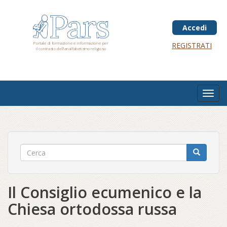
Salta
al
contenuto
Accedi
principale
Portale di formazione e informazione per
REGISTRATI
il contrasto dell'analfabetismo religioso
Toggl
navig
Il Consiglio ecumenico e la
Chiesa ortodossa russa