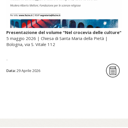
Presentazione del volume "Nel crocevia delle culture"
5 maggio 2026 | Chiesa di Santa Maria della Pietà |
Bologna, via S. Vitale 112
La Fondazione per le scienze religiose è
Data:
29 Aprile 2026
lieta di ospitare la presentazione del
volume Nel crocevia delle culture. Parole
per pensieri che orientano di Nunzio
Galantino, vescovo emerito di Cassano
all’Jonio e presidente emerito
dell’Amministrazione del patrimonio della
Sede Apostolica, e pubblicato dal Sole 24
Ore (2025).