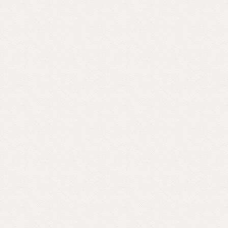
bradisismo che aprono varchi in templi
napoletani, nel quartiere Fuorigrotta. Un
percorso rabdomantico che interroga voci
e si interroga, per comporre un
vocabolario di parole buddhiste – da
meditazione a karma, da sangha a Bardo –
e per raccontare anche attraverso materiali
d’archivio le storie dei primi buddhisti e
centri italiani e ospiti inaspettati come il
rapper Massimo Pericolo.
Scopri come partecipare su unionebuddhistaitaliana.it...