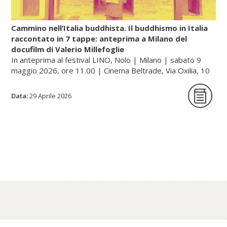
rentan, ossia «raffinare/sublimare il
mercurio»).
Cammino nell’Italia buddhista. Il buddhismo in Italia
raccontato in 7 tappe: anteprima a Milano del
docufilm di Valerio Millefoglie
Continua a leggere sul portale dell'unione buddhista
In anteprima al festival LINO, Nolo | Milano | sabato 9
italiana, gategate.it...
maggio 2026, ore 11.00 | Cinema Beltrade, Via Oxilia, 10
| Milano
Data:
29 Aprile 2026
Cammino nell’Italia buddhista è una serie
documentaria in sette tappe che racconta,
a quarant’anni dalla sua fondazione, il
percorso dell’Unione Buddhista Italiana e la
diffusione del buddhismo in Italia. Un
viaggio tra monasteri, templi e centri di
pratica – dalle tradizioni zen e tibetane fino
al Theravada – che attraversa paesaggi e
comunità spesso poco visibili, restituendo