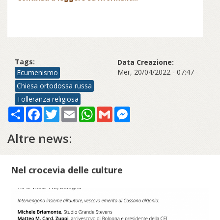
Tags:
Data Creazione:
Mer, 20/04/2022 - 07:47
Ecumenismo
Chiesa ortodossa russa
Tolleranza religiosa
Share
Facebook
Twitter
Email
WhatsApp
Gmail
Messenger
Altre news:
Nel crocevia delle culture