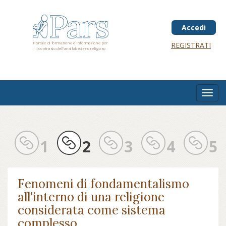
Salta
al
contenuto
Accedi
principale
Portale di formazione e informazione per
REGISTRATI
il contrasto dell'analfabetismo religioso
Toggl
navig
1
2
3
4
5
Fenomeni di fondamentalismo
all'interno di una religione
considerata come sistema
complesso