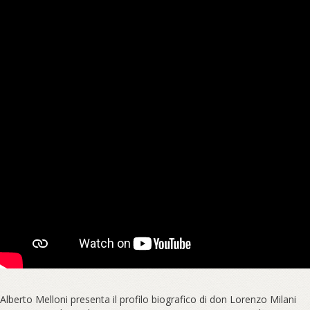
Alberto Melloni presenta il profilo biografico di don Lorenzo Milani