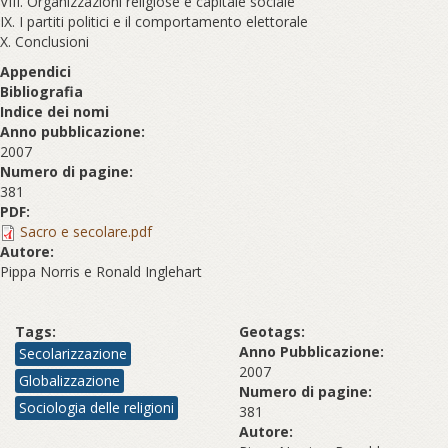
VIII. Organizzazioni religiose e capitale sociale
IX. I partiti politici e il comportamento elettorale
X. Conclusioni
Appendici
Bibliografia
Indice dei nomi
Anno pubblicazione:
2007
Numero di pagine:
381
PDF:
Sacro e secolare.pdf
Autore:
Pippa Norris e Ronald Inglehart
Tags:
Geotags:
Anno Pubblicazione:
Secolarizzazione
2007
Globalizzazione
Numero di pagine:
Sociologia delle religioni
381
Autore: