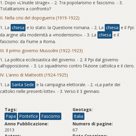
1. Dopo «L’inutile strage». - 2. Tra popolarismo e fascismo. - 3.
Totalitarismi a confronto?
II. Nella crisi del dopoguerra (1919-1922)
1. La
chiesa
e lo stato: la Questione romana. - 2. La
chiesa
e il Ppi:
da argine alla modernità a «modernismo». - 3. La
chiesa
e il
fascismo: da Fiume a Roma.
III. Il primo governo Mussolini (1922-1923)
1. La politica ecclesiastica del governo. - 2. Il Ppi dal governo
all’opposizione. - 3. Lo squadrismo contro l’Azione cattolica e il clero.
IV. L’anno di Matteotti (1924-1925)
1. La
Santa Sede
e la campagna elettorale. - 2. «La parte dei
cattolici nelle presenti lotte». - 3. Verso il 3 gennaio.
Tags:
Geotags:
Papa
Pontefice
Fascismo
Italia
Anno Pubblicazione:
Numero di pagine:
2013
67
Autore:
Data Creazione: