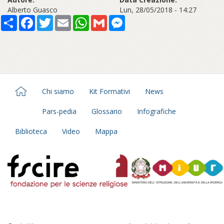
Alberto Guasco
Lun, 28/05/2018 - 14:27
Share
Facebook
Twitter
Email
WhatsApp
Gmail
Messenger
Chi siamo
Kit Formativi
News
Pars-pedia
Glossario
Infografiche
Biblioteca
Video
Mappa