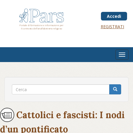
Salta
al
contenuto
Accedi
principale
Portale di formazione e informazione per
REGISTRATI
il contrasto dell'analfabetismo religioso
Toggl
navig
Cattolici e fascisti: I nodi
d’un pontificato