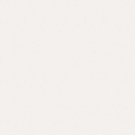
del parmense, centri buddhisti affacciati sul
golfo di Mondello, a Palermo – in ville
confiscate alla mafia – o crepe causate dal
bradisismo che aprono varchi in templi
napoletani, nel quartiere Fuorigrotta. Un
percorso rabdomantico che interroga voci
e si interroga, per comporre un
vocabolario di parole buddhiste – da
meditazione a karma, da sangha a Bardo –
e per raccontare anche attraverso materiali
d’archivio le storie dei primi buddhisti e
centri italiani e ospiti inaspettati come il
rapper Massimo Pericolo.
Scopri come partecipare su unionebuddhistaitaliana.it...