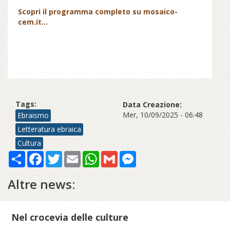
Scopri il programma completo su mosaico-
cem.it...
Tags:
Data Creazione:
Mer, 10/09/2025 - 06:48
Ebraismo
Letteratura ebraica
Cultura
Share
Facebook
Twitter
Email
WhatsApp
Gmail
Messenger
Altre news:
Nel crocevia delle culture