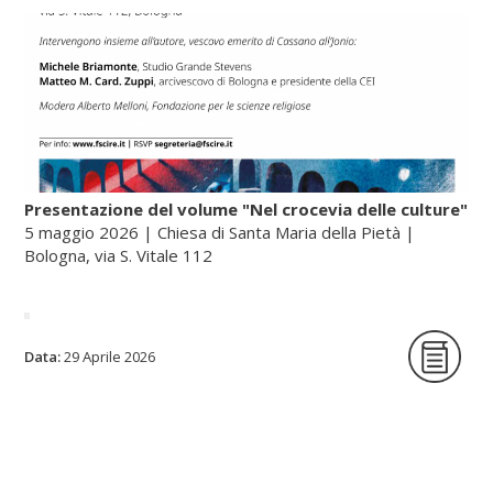
Presentazione del volume "Nel crocevia delle culture"
5 maggio 2026 | Chiesa di Santa Maria della Pietà |
Bologna, via S. Vitale 112
La Fondazione per le scienze religiose è
Data:
29 Aprile 2026
lieta di ospitare la presentazione del
volume Nel crocevia delle culture. Parole
per pensieri che orientano di Nunzio
Galantino, vescovo emerito di Cassano
all’Jonio e presidente emerito