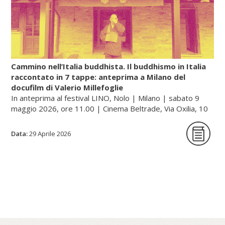
diffusero anche gli insegnamenti della
farmacologia esoterica e dell’alchimia
(renkin, cioè «raffinare/sublimare l’oro», e
rentan, ossia «raffinare/sublimare il
mercurio»).
Cammino nell’Italia buddhista. Il buddhismo in Italia
raccontato in 7 tappe: anteprima a Milano del
docufilm di Valerio Millefoglie
Continua a leggere sul portale dell'unione buddhista
In anteprima al festival LINO, Nolo | Milano | sabato 9
italiana, gategate.it...
maggio 2026, ore 11.00 | Cinema Beltrade, Via Oxilia, 10
| Milano
Data:
29 Aprile 2026
Cammino nell’Italia buddhista è una serie
documentaria in sette tappe che racconta,
a quarant’anni dalla sua fondazione, il
percorso dell’Unione Buddhista Italiana e la
diffusione del buddhismo in Italia. Un
viaggio tra monasteri, templi e centri di