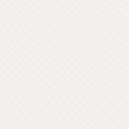
bradisismo che aprono varchi in templi
napoletani, nel quartiere Fuorigrotta. Un
percorso rabdomantico che interroga voci
e si interroga, per comporre un
vocabolario di parole buddhiste – da
meditazione a karma, da sangha a Bardo –
e per raccontare anche attraverso materiali
d’archivio le storie dei primi buddhisti e
centri italiani e ospiti inaspettati come il
rapper Massimo Pericolo.
Scopri come partecipare su unionebuddhistaitaliana.it...