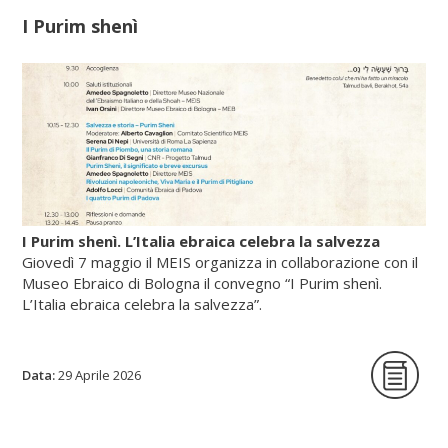
I Purim shenì
Scopri di più su fscire.it...
I Purim shenì. L’Italia ebraica celebra la salvezza
Giovedì 7 maggio il MEIS organizza in collaborazione con il
Museo Ebraico di Bologna il convegno “I Purim shenì.
L’Italia ebraica celebra la salvezza”.
Data:
La giornata di studi intende per la prima
29 Aprile 2026
volta indagare origine, circostanze storiche
e riti delle festività minori istituite in tutte le