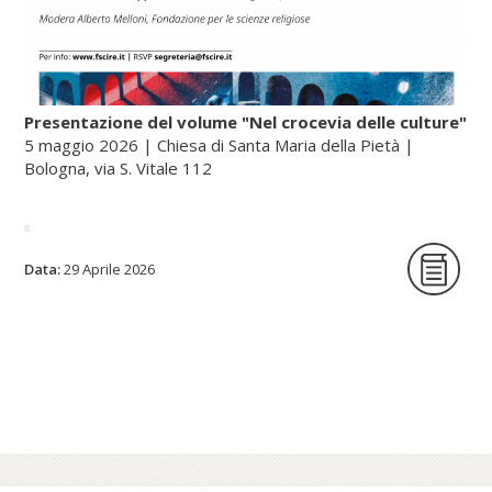
Presentazione del volume "Nel crocevia delle culture"
5 maggio 2026 | Chiesa di Santa Maria della Pietà |
Bologna, via S. Vitale 112
La Fondazione per le scienze religiose è
Data:
29 Aprile 2026
lieta di ospitare la presentazione del
volume Nel crocevia delle culture. Parole
per pensieri che orientano di Nunzio
Galantino, vescovo emerito di Cassano
all’Jonio e presidente emerito
dell’Amministrazione del patrimonio della
Sede Apostolica, e pubblicato dal Sole 24
Ore (2025).