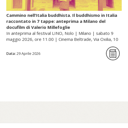
mercurio»).
Cammino nell’Italia buddhista. Il buddhismo in Italia
raccontato in 7 tappe: anteprima a Milano del
docufilm di Valerio Millefoglie
Continua a leggere sul portale dell'unione buddhista
In anteprima al festival LINO, Nolo | Milano | sabato 9
italiana, gategate.it...
maggio 2026, ore 11.00 | Cinema Beltrade, Via Oxilia, 10
| Milano
Data:
29 Aprile 2026
Cammino nell’Italia buddhista è una serie
documentaria in sette tappe che racconta,
a quarant’anni dalla sua fondazione, il
percorso dell’Unione Buddhista Italiana e la
diffusione del buddhismo in Italia. Un
viaggio tra monasteri, templi e centri di
pratica – dalle tradizioni zen e tibetane fino
al Theravada – che attraversa paesaggi e
comunità spesso poco visibili, restituendo