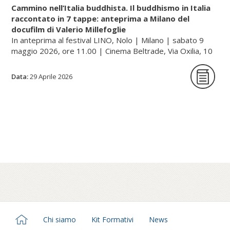
Cammino nell’Italia buddhista. Il buddhismo in Italia
raccontato in 7 tappe: anteprima a Milano del
docufilm di Valerio Millefoglie
Continua a leggere sul portale dell'unione buddhista
In anteprima al festival LINO, Nolo | Milano | sabato 9
italiana, gategate.it...
maggio 2026, ore 11.00 | Cinema Beltrade, Via Oxilia, 10
| Milano
Data:
29 Aprile 2026
Cammino nell’Italia buddhista è una serie
documentaria in sette tappe che racconta,
a quarant’anni dalla sua fondazione, il
percorso dell’Unione Buddhista Italiana e la
diffusione del buddhismo in Italia. Un
viaggio tra monasteri, templi e centri di
pratica – dalle tradizioni zen e tibetane fino
al Theravada – che attraversa paesaggi e
comunità spesso poco visibili, restituendo
una mappa inedita del buddhismo italiano.
Chi siamo
Kit Formativi
News
Guidato dallo sguardo di Millefoglie, autore