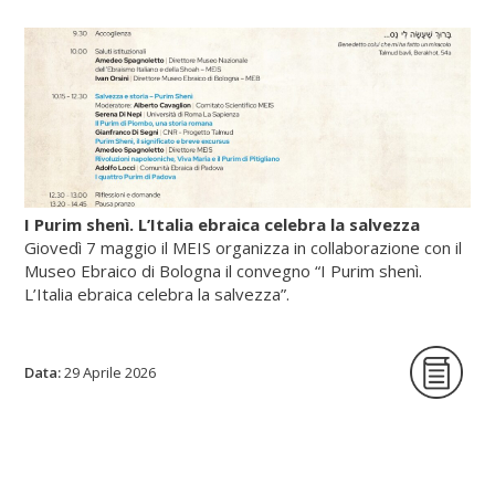
Scopri di più su fscire.it...
I Purim shenì. L’Italia ebraica celebra la salvezza
Giovedì 7 maggio il MEIS organizza in collaborazione con il
Museo Ebraico di Bologna il convegno “I Purim shenì.
L’Italia ebraica celebra la salvezza”.
Data:
La giornata di studi intende per la prima
29 Aprile 2026
volta indagare origine, circostanze storiche
e riti delle festività minori istituite in tutte le
epoche per celebrare lo scampato pericolo
da situazioni minacciose per la vita delle