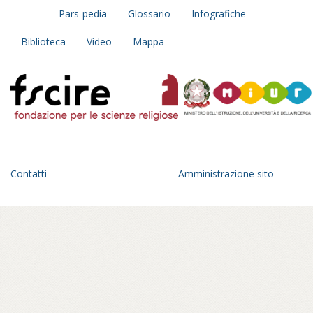
estraneo a questo mondo al momento
Pars-pedia
Glossario
Infografiche
della partenza, il racconto si sviluppa come
Biblioteca
Video
Mappa
un taccuino del principiante, un diario
personale e collettivo insieme:
un’esplorazione fatta di incontri con
monaci, monache, praticanti che diventa
anche occasione di trasformazione
interiore.
Un anno di viaggio in una geografia
dell’Italia parallela, fra pagode giapponesi
Contatti
Amministrazione sito
che spuntano all’orizzonte di un paesaggio
romagnolo, statue di Buddha in panorami
toscani, sale di meditazione tra le foreste
del parmense, centri buddhisti affacciati sul
golfo di Mondello, a Palermo – in ville
confiscate alla mafia – o crepe causate dal
bradisismo che aprono varchi in templi
napoletani, nel quartiere Fuorigrotta. Un