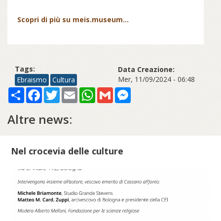
Scopri di più su meis.museum...
Tags:
Data Creazione:
Mer, 11/09/2024 - 06:48
Ebraismo
Cultura
Share
Facebook
Twitter
Email
WhatsApp
Gmail
Messenger
Altre news:
Nel crocevia delle culture