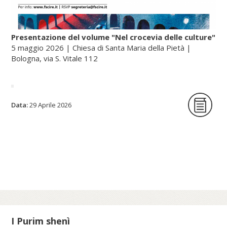
Presentazione del volume "Nel crocevia delle culture"
5 maggio 2026 | Chiesa di Santa Maria della Pietà |
Bologna, via S. Vitale 112
La Fondazione per le scienze religiose è
Data:
29 Aprile 2026
lieta di ospitare la presentazione del
volume Nel crocevia delle culture. Parole
per pensieri che orientano di Nunzio
Galantino, vescovo emerito di Cassano
all’Jonio e presidente emerito
dell’Amministrazione del patrimonio della
Sede Apostolica, e pubblicato dal Sole 24
Ore (2025).
I Purim shenì