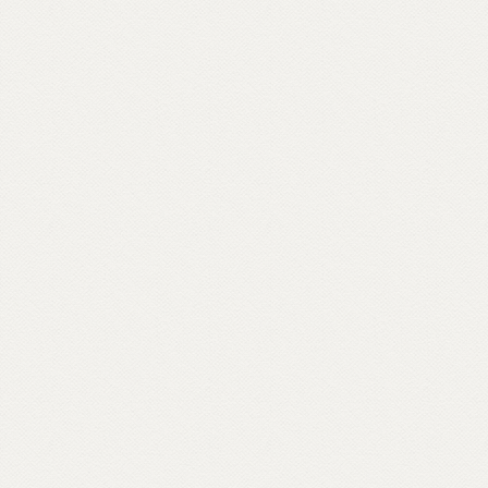
percorso rabdomantico che interroga voci
e si interroga, per comporre un
vocabolario di parole buddhiste – da
meditazione a karma, da sangha a Bardo –
e per raccontare anche attraverso materiali
d’archivio le storie dei primi buddhisti e
centri italiani e ospiti inaspettati come il
rapper Massimo Pericolo.
Scopri come partecipare su unionebuddhistaitaliana.it...