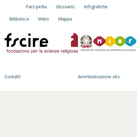
estraneo a questo mondo al momento
Pars-pedia
Glossario
Infografiche
della partenza, il racconto si sviluppa come
Biblioteca
Video
Mappa
un taccuino del principiante, un diario
personale e collettivo insieme:
un’esplorazione fatta di incontri con
monaci, monache, praticanti che diventa
anche occasione di trasformazione
interiore.
Un anno di viaggio in una geografia
dell’Italia parallela, fra pagode giapponesi
Contatti
Amministrazione sito
che spuntano all’orizzonte di un paesaggio
romagnolo, statue di Buddha in panorami
toscani, sale di meditazione tra le foreste
del parmense, centri buddhisti affacciati sul
golfo di Mondello, a Palermo – in ville
confiscate alla mafia – o crepe causate dal
bradisismo che aprono varchi in templi