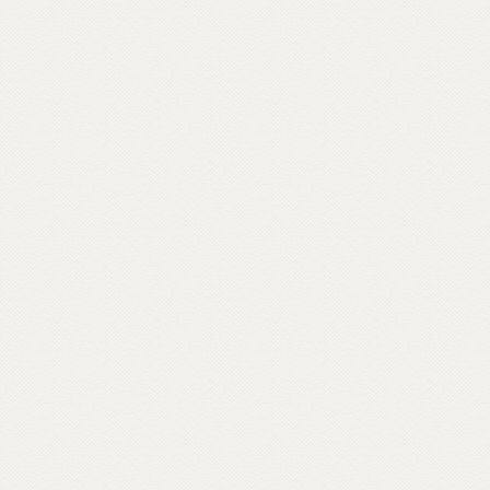
napoletani, nel quartiere Fuorigrotta. Un
percorso rabdomantico che interroga voci
e si interroga, per comporre un
vocabolario di parole buddhiste – da
meditazione a karma, da sangha a Bardo –
e per raccontare anche attraverso materiali
d’archivio le storie dei primi buddhisti e
centri italiani e ospiti inaspettati come il
rapper Massimo Pericolo.
Scopri come partecipare su unionebuddhistaitaliana.it...