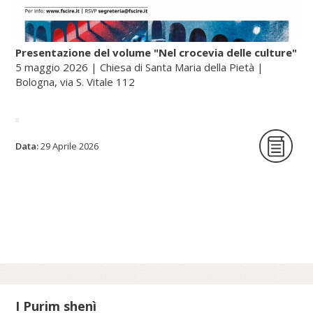
Presentazione del volume "Nel crocevia delle culture"
5 maggio 2026 | Chiesa di Santa Maria della Pietà |
Bologna, via S. Vitale 112
La Fondazione per le scienze religiose è
Data:
29 Aprile 2026
lieta di ospitare la presentazione del
volume Nel crocevia delle culture. Parole
per pensieri che orientano di Nunzio
Galantino, vescovo emerito di Cassano
all’Jonio e presidente emerito
dell’Amministrazione del patrimonio della
Sede Apostolica, e pubblicato dal Sole 24
Ore (2025).
I Purim shenì