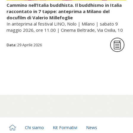
Cammino nell’Italia buddhista. Il buddhismo in Italia
raccontato in 7 tappe: anteprima a Milano del
docufilm di Valerio Millefoglie
Continua a leggere sul portale dell'unione buddhista
In anteprima al festival LINO, Nolo | Milano | sabato 9
italiana, gategate.it...
maggio 2026, ore 11.00 | Cinema Beltrade, Via Oxilia, 10
| Milano
Data:
29 Aprile 2026
Cammino nell’Italia buddhista è una serie
documentaria in sette tappe che racconta,
a quarant’anni dalla sua fondazione, il
percorso dell’Unione Buddhista Italiana e la
diffusione del buddhismo in Italia. Un
viaggio tra monasteri, templi e centri di
pratica – dalle tradizioni zen e tibetane fino
al Theravada – che attraversa paesaggi e
comunità spesso poco visibili, restituendo
una mappa inedita del buddhismo italiano.
Chi siamo
Kit Formativi
News
Guidato dallo sguardo di Millefoglie, autore