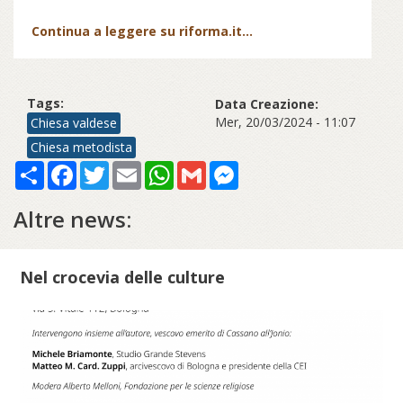
Continua a leggere su riforma.it...
Tags:
Data Creazione:
Mer, 20/03/2024 - 11:07
Chiesa valdese
Chiesa metodista
Share
Facebook
Twitter
Email
WhatsApp
Gmail
Messenger
Altre news:
Nel crocevia delle culture