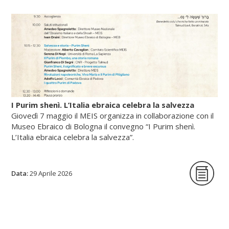
Scopri di più su fscire.it...
I Purim shenì. L’Italia ebraica celebra la salvezza
Giovedì 7 maggio il MEIS organizza in collaborazione con il
Museo Ebraico di Bologna il convegno “I Purim shenì.
L’Italia ebraica celebra la salvezza”.
Data:
La giornata di studi intende per la prima
29 Aprile 2026
volta indagare origine, circostanze storiche
e riti delle festività minori istituite in tutte le
epoche per celebrare lo scampato pericolo
da situazioni minacciose per la vita delle