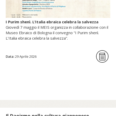
I Purim shenì. L’Italia ebraica celebra la salvezza
Giovedì 7 maggio il MEIS organizza in collaborazione con il
Museo Ebraico di Bologna il convegno “I Purim shenì.
L’Italia ebraica celebra la salvezza”.
Data:
La giornata di studi intende per la prima
29 Aprile 2026
volta indagare origine, circostanze storiche
e riti delle festività minori istituite in tutte le
epoche per celebrare lo scampato pericolo
da situazioni minacciose per la vita delle
comunità ebraiche in Italia.
Scopri di più su meis.museum...
Il Daoismo nella cultura giapponese