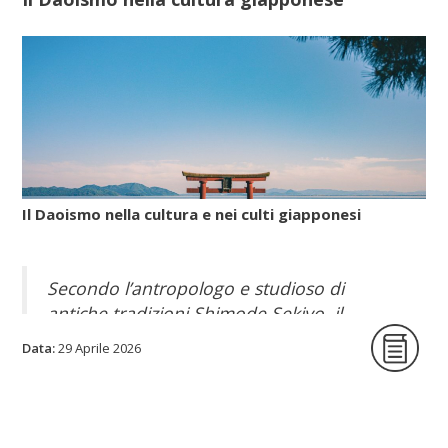
Il Daoismo nella cultura e nei culti giapponesi
Secondo l’antropologo e studioso di
antiche tradizioni Shimode Sekiyo, il
Daoismo popolare, con le sue pratiche per
Data:
29 Aprile 2026
allungare la vita, giunse nell’arcipelago
nipponico attraverso la Corea poco prima e
durante l’epoca di Nara (710-794).
Invece, il Daoismo più organizzato, quello