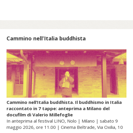
filosofico, che in Cina aveva dato origine a
numerose sette e scuole, non riuscì a
filtrare attraverso le strette maglie del
Confucianesimo e, soprattutto, del
Buddhismo, che stava diventando la
Cammino nell’Italia buddhista
religione di stato giapponese. Così, in un
primo periodo, in Giappone, con le
pratiche e i culti popolari del Daoismo si
diffusero anche gli insegnamenti della
farmacologia esoterica e dell’alchimia
(renkin, cioè «raffinare/sublimare l’oro», e
rentan, ossia «raffinare/sublimare il
mercurio»).
Cammino nell’Italia buddhista. Il buddhismo in Italia
raccontato in 7 tappe: anteprima a Milano del
docufilm di Valerio Millefoglie
Continua a leggere sul portale dell'unione buddhista
In anteprima al festival LINO, Nolo | Milano | sabato 9
italiana, gategate.it...
maggio 2026, ore 11.00 | Cinema Beltrade, Via Oxilia, 10