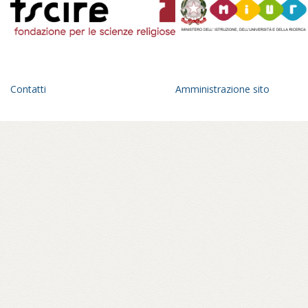
un’esplorazione fatta di incontri con
monaci, monache, praticanti che diventa
anche occasione di trasformazione
interiore.
Un anno di viaggio in una geografia
dell’Italia parallela, fra pagode giapponesi
Contatti
Amministrazione sito
che spuntano all’orizzonte di un paesaggio
romagnolo, statue di Buddha in panorami
toscani, sale di meditazione tra le foreste
del parmense, centri buddhisti affacciati sul
golfo di Mondello, a Palermo – in ville
confiscate alla mafia – o crepe causate dal
bradisismo che aprono varchi in templi
napoletani, nel quartiere Fuorigrotta. Un
percorso rabdomantico che interroga voci
e si interroga, per comporre un
vocabolario di parole buddhiste – da
meditazione a karma, da sangha a Bardo –