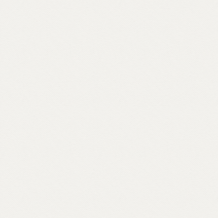
e per raccontare anche attraverso materiali
d’archivio le storie dei primi buddhisti e
centri italiani e ospiti inaspettati come il
rapper Massimo Pericolo.
Scopri come partecipare su unionebuddhistaitaliana.it...