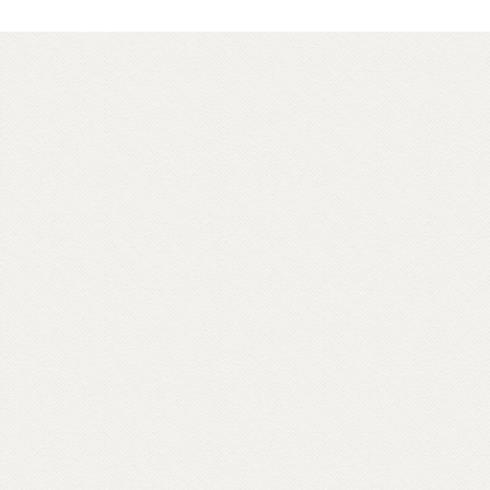
che spuntano all’orizzonte di un paesaggio
romagnolo, statue di Buddha in panorami
toscani, sale di meditazione tra le foreste
del parmense, centri buddhisti affacciati sul
golfo di Mondello, a Palermo – in ville
confiscate alla mafia – o crepe causate dal
bradisismo che aprono varchi in templi
napoletani, nel quartiere Fuorigrotta. Un
percorso rabdomantico che interroga voci
e si interroga, per comporre un
vocabolario di parole buddhiste – da
meditazione a karma, da sangha a Bardo –
e per raccontare anche attraverso materiali
d’archivio le storie dei primi buddhisti e
centri italiani e ospiti inaspettati come il
rapper Massimo Pericolo.