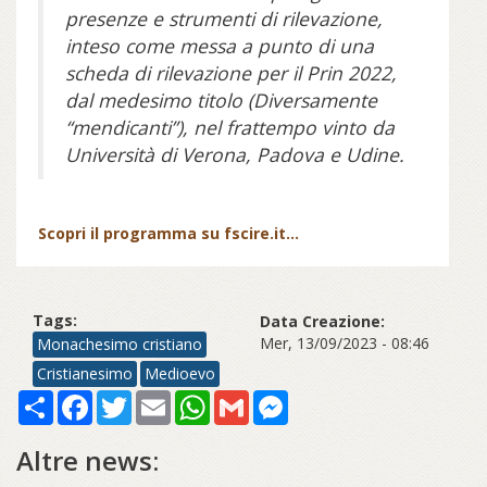
presenze e strumenti di rilevazione,
inteso come messa a punto di una
scheda di rilevazione per il Prin 2022,
dal medesimo titolo (Diversamente
“mendicanti”), nel frattempo vinto da
Università di Verona, Padova e Udine.
Scopri il programma su fscire.it...
Tags:
Data Creazione:
Mer, 13/09/2023 - 08:46
Monachesimo cristiano
Cristianesimo
Medioevo
Share
Facebook
Twitter
Email
WhatsApp
Gmail
Messenger
Altre news: