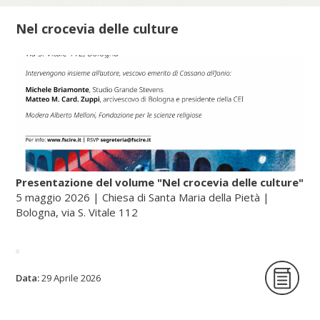
Nel crocevia delle culture
Presentazione del volume "Nel crocevia delle culture"
5 maggio 2026 | Chiesa di Santa Maria della Pietà |
Bologna, via S. Vitale 112
La Fondazione per le scienze religiose è
Data:
29 Aprile 2026
lieta di ospitare la presentazione del
volume Nel crocevia delle culture. Parole
per pensieri che orientano di Nunzio