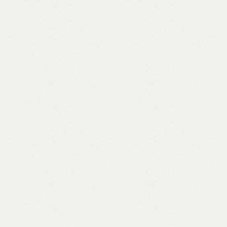
Scopri come partecipare su unionebuddhistaitaliana.it...