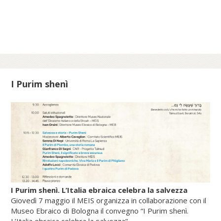
Galantino, vescovo emerito di Cassano
all’Jonio e presidente emerito
dell’Amministrazione del patrimonio della
Sede Apostolica, e pubblicato dal Sole 24
Ore (2025).
I Purim shenì
Scopri di più su fscire.it...
I Purim shenì. L’Italia ebraica celebra la salvezza
Giovedì 7 maggio il MEIS organizza in collaborazione con il
Museo Ebraico di Bologna il convegno “I Purim shenì.