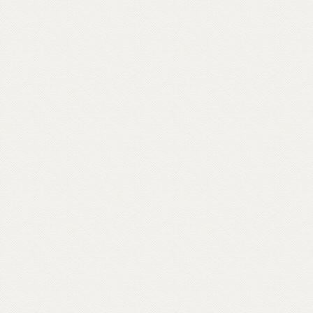
vocabolario di parole buddhiste – da
meditazione a karma, da sangha a Bardo –
e per raccontare anche attraverso materiali
d’archivio le storie dei primi buddhisti e
centri italiani e ospiti inaspettati come il
rapper Massimo Pericolo.
Scopri come partecipare su unionebuddhistaitaliana.it...