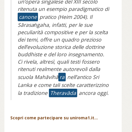
un’opera singalese del XIII secolo
ritenuta un esempio paradigmatico di
canone
pratico (Heim 2004). Il
Sārasaṅgaha, infatti, per le sue
peculiarità compositive e per la scelta
dei temi, offre un quadro prezioso
dell’evoluzione storica delle dottrine
buddhiste e del loro insegnamento.
Ci rivela, altresì, quali testi fossero
ritenuti realmente autorevoli dalla
scuola Mahāvihā
ra
nell’antico Sri
Lanka e come tali scelte caratterizzino
la tradizione
Theravāda
ancora oggi.
Scopri come partecipare su uniroma1.it...