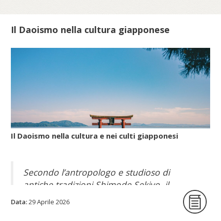
Scopri di più su meis.museum...
Il Daoismo nella cultura giapponese
Il Daoismo nella cultura e nei culti giapponesi
Secondo l’antropologo e studioso di
antiche tradizioni Shimode Sekiyo, il
Daoismo popolare, con le sue pratiche per
Data:
29 Aprile 2026
allungare la vita, giunse nell’arcipelago