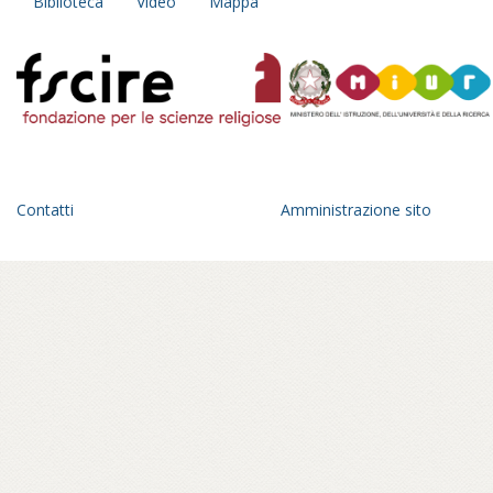
Biblioteca
Video
Mappa
un taccuino del principiante, un diario
personale e collettivo insieme:
un’esplorazione fatta di incontri con
monaci, monache, praticanti che diventa
anche occasione di trasformazione
interiore.
Un anno di viaggio in una geografia
dell’Italia parallela, fra pagode giapponesi
Contatti
Amministrazione sito
che spuntano all’orizzonte di un paesaggio
romagnolo, statue di Buddha in panorami
toscani, sale di meditazione tra le foreste
del parmense, centri buddhisti affacciati sul
golfo di Mondello, a Palermo – in ville
confiscate alla mafia – o crepe causate dal
bradisismo che aprono varchi in templi
napoletani, nel quartiere Fuorigrotta. Un
percorso rabdomantico che interroga voci
e si interroga, per comporre un