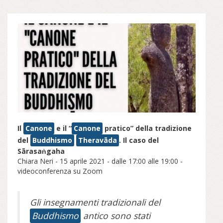
Il
Canone
e il “
Canone
pratico” della tradizione
del
Buddhismo
Theravāda
. Il caso del
Sārasaṅgaha
Chiara Neri - 15 aprile 2021 - dalle 17:00 alle 19:00 -
videoconferenza su Zoom
Gli insegnamenti tradizionali del
Buddhismo
antico sono stati