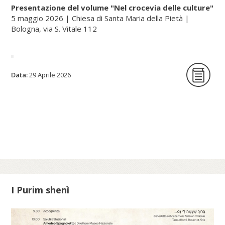
Presentazione del volume "Nel crocevia delle culture"
5 maggio 2026 | Chiesa di Santa Maria della Pietà |
Bologna, via S. Vitale 112
La Fondazione per le scienze religiose è
Data:
29 Aprile 2026
lieta di ospitare la presentazione del
volume Nel crocevia delle culture. Parole
per pensieri che orientano di Nunzio
Galantino, vescovo emerito di Cassano
all’Jonio e presidente emerito
dell’Amministrazione del patrimonio della
Sede Apostolica, e pubblicato dal Sole 24
Ore (2025).
I Purim shenì
Scopri di più su fscire.it...