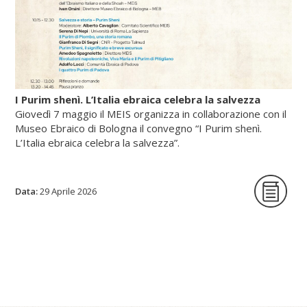
I Purim shenì. L’Italia ebraica celebra la salvezza
Giovedì 7 maggio il MEIS organizza in collaborazione con il
Museo Ebraico di Bologna il convegno “I Purim shenì.
L’Italia ebraica celebra la salvezza”.
Data:
La giornata di studi intende per la prima
29 Aprile 2026
volta indagare origine, circostanze storiche
e riti delle festività minori istituite in tutte le
epoche per celebrare lo scampato pericolo
da situazioni minacciose per la vita delle
comunità ebraiche in Italia.