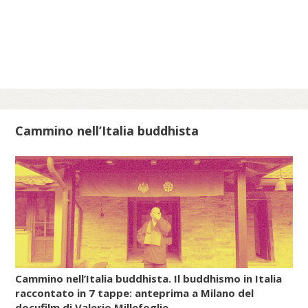
nipponico attraverso la Corea poco prima e
durante l’epoca di Nara (710-794).
Invece, il Daoismo più organizzato, quello
filosofico, che in Cina aveva dato origine a
numerose sette e scuole, non riuscì a
filtrare attraverso le strette maglie del
Confucianesimo e, soprattutto, del
Buddhismo, che stava diventando la
Cammino nell’Italia buddhista
religione di stato giapponese. Così, in un
primo periodo, in Giappone, con le
pratiche e i culti popolari del Daoismo si
diffusero anche gli insegnamenti della
farmacologia esoterica e dell’alchimia
(renkin, cioè «raffinare/sublimare l’oro», e
rentan, ossia «raffinare/sublimare il
mercurio»).
Cammino nell’Italia buddhista. Il buddhismo in Italia
raccontato in 7 tappe: anteprima a Milano del
docufilm di Valerio Millefoglie