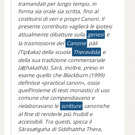
tramandati per lungo tempo, in
forma sia orale sia scritta, fino al
costituirsi di veri e propri Canoni. Il
presente contributo vaglierà le ipotesi
attualmente dibattute sulla
genesi
e
la trasmissione del
Canone
pāli
(Tipiṭaka) della scuola
Theravāda
e
della sua tradizione commentariale
(aṭṭhakathā). Sarà, inoltre, preso in
esame quello che Blackburn (1999)
definisce «practical canon», ossia
quell’insieme di testi monastici di uso
comune che compendiavano e
rielaboravano le
scritture
canoniche
al fine di renderle più fruibili e
accessibili. Tra questi, spicca il
Sārasaṅgaha di Siddhattha Thera,