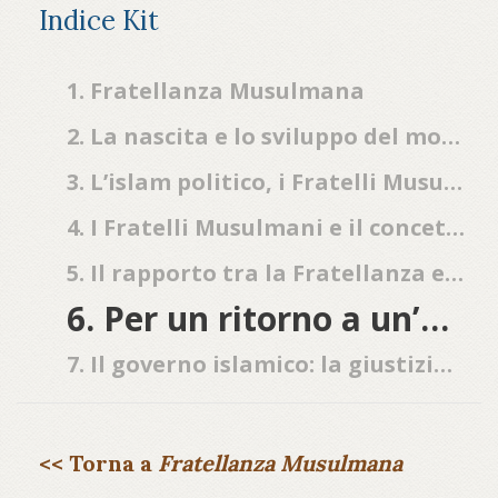
Indice Kit
1. Fratellanza Musulmana
2. La nascita e lo sviluppo del movimento in Egitto: storia e organizzazione
3. L’islam politico, i Fratelli Musulmani e le sfide della modernità
4. I Fratelli Musulmani e il concetto di rigenerazione della società
5. Il rapporto tra la Fratellanza e l’istituzione di al-Azhar
6. Per un ritorno a un’autentica società islamica
7. Il governo islamico: la giustizia sociale nell’islam
<< Torna a
Fratellanza Musulmana