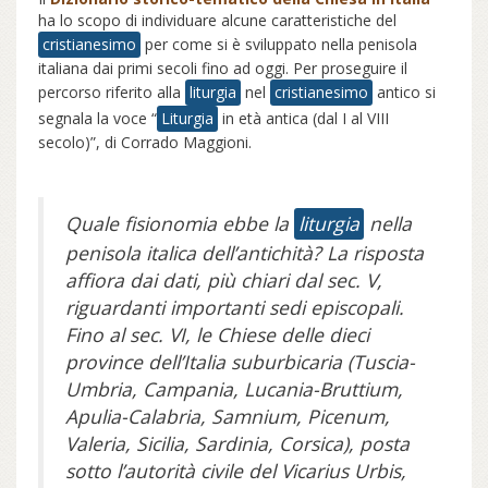
ha lo scopo di individuare alcune caratteristiche del
cristianesimo
per come si è sviluppato nella penisola
italiana dai primi secoli fino ad oggi. Per proseguire il
percorso riferito alla
liturgia
nel
cristianesimo
antico si
segnala la voce “
Liturgia
in età antica (dal I al VIII
secolo)”, di Corrado Maggioni.
Quale fisionomia ebbe la
liturgia
nella
penisola italica dell’antichità? La risposta
affiora dai dati, più chiari dal sec. V,
riguardanti importanti sedi episcopali.
Fino al sec. VI, le Chiese delle dieci
province dell’Italia su­burbicaria (Tuscia-
Umbria, Campania, Lucania-Bruttium,
Apulia-Calabria, Samnium, Picenum,
Valeria, Sicilia, Sardinia, Corsica), posta
sotto l’autorità civile del Vicarius Urbis,