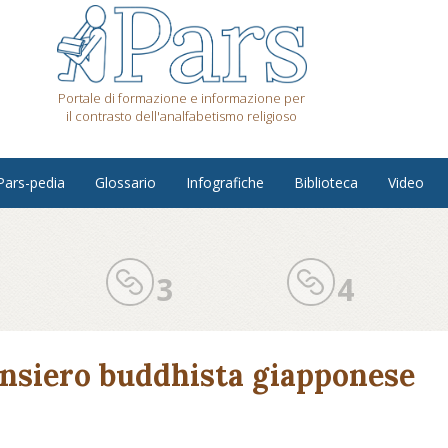
Portale di formazione e informazione per
il contrasto dell'analfabetismo religioso
Pars-pedia
Glossario
Infografiche
Biblioteca
Video
3
4
ensiero buddhista giapponese