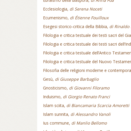
Ebraismo della diaspora,
di Anna Foa
Ecclesiologia,
di Serena Noceti
Ecumenismo,
di Étienne Fouilloux
Esegesi storico-critica della Bibbia,
di Rinaldo 
Filologia e critica testuale dei testi sacri del 
Filologia e critica testuale dei testi sacri dell’In
Filologia e critica testuale dell’Antico Testame
Filologia e critica testuale del Nuovo Testame
Filosofia delle religioni moderne e contempor
Gesù,
di Giuseppe Barbaglio
Gnosticismo,
di Giovanni Filoramo
Induismo,
di Giorgio Renato Franci
Islam sciita,
di Biancamaria Scarcia Amoretti
Islam sunnita,
di Alessandro Vanoli
Ius commune,
di Manlio Bellomo