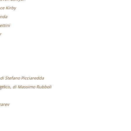
ce Kirby
anda
ttini
r
di Stefano Picciaredda
gelico,
di Massimo Rubboli
zarev