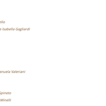
llo
e Isabella Gagliardi
anuela Valeriani
Spineto
Minelli