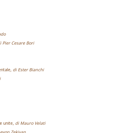
ado
i Pier Cesare Bori
entale,
di Ester Bianchi
i
e unite,
di Mauro Velati
Levon Zekiyan