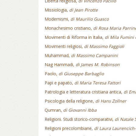
Libertà religiosa,
di Vincenzo Pacillo
Missiologia,
di Jean Pirotte
Modernismi,
di Maurilio Guasco
Monachesimo cristiano,
di Rosa Maria Parrine
Movimenti di Riforma in Italia,
di Mila Fumini 
Movimenti religiosi,
di Massimo Faggioli
Muhammad,
di Massimo Campanini
Nag Hammadi,
di James M. Robinson
Paolo,
di Giuseppe Barbaglio
Papi e papato,
di Maria Teresa Fattori
Patrologia e letteratura cristiana antica,
di Em
Psicologia della religione,
di Hans Zollner
Qumran,
di Giovanni Ibba
Religioni. Studi storico-comparativi,
di Natale 
Religioni precolombiane,
di Laura Laurencich-