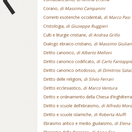
Corano,
di Massimo Campanini
Correnti esoteriche occidentali,
di Marco Pasi
Cristologia,
di Giuseppe Ruggieri
Culti e liturgie cristiane,
di Andrea Grillo
Dialogo ebraico-cristiano,
di Massimo Giulian
Diritto canonico,
di Alberto Melloni
Diritto canonico codificato,
di Carlo Fantappi
Diritto canonico ortodosso,
di Dimitrios Sala
Diritto delle religioni,
di Silvio Ferrari
Diritto ecclesiastico,
di Marco Ventura
Diritto e ordinamento della Chiesa d’Inghilter
Diritto e scuole dell’ebraismo,
di Alfredo Mord
Diritto e scuole islamiche,
di Roberta Aluffi
Ebraismo antico e medio giudaismo,
di Elena 