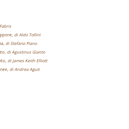
Fabris
Giappone,
di Aldo Tollini
dia,
di Stefano Piano
nto,
di Agustinus Gianto
nto,
di James Keith Elliott
anee,
di Andrea Aguti