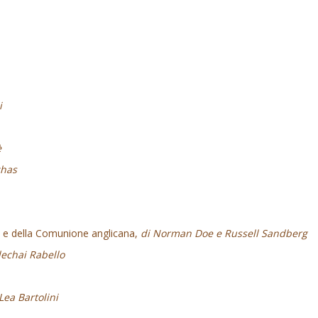
i
è
chas
ra e della Comunione anglicana,
di Norman Doe e Russell Sandberg
echai Rabello
Lea Bartolini