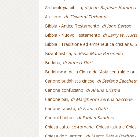
Archeologia biblica,
di Jean-Baptiste Humbert
Ateismo,
di Giovanni Turbanti
Bibbia - Antico Testamento,
di John Barton
Bibbia - Nuovo Testamento,
di Larry W. Hurt
Bibbia - Tradizione ed ermeneutica cristiana,
d
Bizantinistica,
di Rosa Maria Parrinello
Buddha,
di Hubert Durt
Buddhismo della Cina e dell’Asia centrale e ori
Canone buddhista cinese,
di Stefano Zacchett
Canone confuciano,
di Amina Crisma
Canone pāli,
di Margherita Serena Saccone
Canone taoista,
di Franco Gatti
Canoni tibetani,
di Fabian Sanders
Chiesa cattolico-romana, Chiesa latina e Chies
Chiesa degli armeni,
di Marco Bais e Boghos 