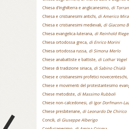
Chiesa d’Inghilterra e anglicanesimo,
di Torran
Chiesa e cristianesimi antichi,
di Americo Mir
Chiesa e cristianesimi medievali,
di Giacomo Be
Chiesa evangelica-luterana,
di Reinhold Riege
Chiesa ortodossa greca,
di Enrico Morini
Chiesa ortodossa russa,
di Simona Merlo
Chiese anabattiste e battiste,
di Lothar Vogel
Chiese di tradizione siriaca,
di Sabino Chialà
Chiese e cristianesimi profetici novecenteschi,
Chiese e movimenti del protestantesimo evan
Chiese metodiste,
di Massimo Rubboli
Chiese non-calcedonesi,
di Igor Dorfmann-La
Chiese presbiteriane,
di Leonardo De Chirico
Prev
Concili,
di Giuseppe Alberigo
Confucianesimo,
di Amina Crisma