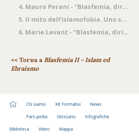
4. Mauro Perani - "Blasfemia, diritti e libertà": La satira blasfema antiebraica
5. Il mito dell’islamofobia. Uno sguardo storico sulla caricatura religiosa in Charlie Hebdo
6. Marie Levant - "Blasfemia, diritti e libertà": Il mito dell’islamofobia. Uno sguardo storico sulla caricatura religiosa in Charlie Hebdo
<< Torna a
Blasfemia II - Islam ed
Ebraismo
Chi siamo
Kit Formativi
News
Pars-pedia
Glossario
Infografiche
Biblioteca
Video
Mappa