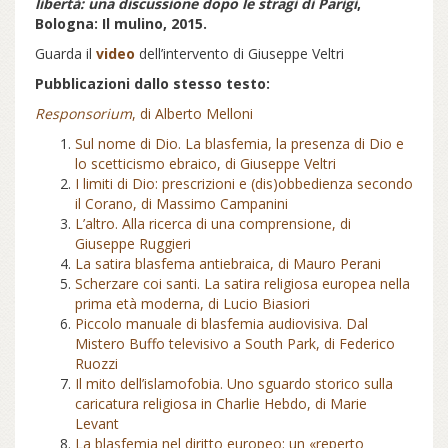
libertà: una discussione dopo le stragi di Parigi
,
Bologna: Il mulino, 2015.
Guarda il
video
dell’intervento di Giuseppe Veltri
Pubblicazioni dallo stesso testo:
Responsorium
, di Alberto Melloni
Sul nome di Dio. La blasfemia, la presenza di Dio e
lo scetticismo ebraico, di Giuseppe Veltri
I limiti di Dio: prescrizioni e (dis)obbedienza secondo
il Corano, di Massimo Campanini
L’altro. Alla ricerca di una comprensione, di
Giuseppe Ruggieri
La satira blasfema antiebraica, di Mauro Perani
Scherzare coi santi. La satira religiosa europea nella
prima età moderna, di Lucio Biasiori
Piccolo manuale di blasfemia audiovisiva. Dal
Mistero Buffo televisivo a South Park, di Federico
Ruozzi
Il mito dell’islamofobia. Uno sguardo storico sulla
caricatura religiosa in Charlie Hebdo, di Marie
Levant
La blasfemia nel diritto europeo: un «reperto