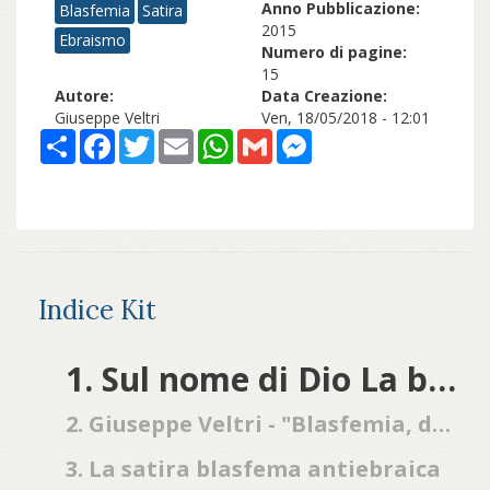
Anno Pubblicazione:
Blasfemia
Satira
2015
Ebraismo
Numero di pagine:
15
Autore:
Data Creazione:
Giuseppe Veltri
Ven, 18/05/2018 - 12:01
Share
Facebook
Twitter
Email
WhatsApp
Gmail
Messenger
Indice Kit
1. Sul nome di Dio La blasfemia, la presenza di Dio e lo scetticismo ebraico
2. Giuseppe Veltri - "Blasfemia, diritti e libertà": Sul nome di Dio. La blasfemia, la presenza di Dio e lo scetticismo ebraico
3. La satira blasfema antiebraica