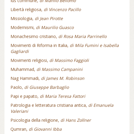
Ius commune,
di Manlio Bellomo
Libertà religiosa,
di Vincenzo Pacillo
Missiologia,
di Jean Pirotte
Modernismi,
di Maurilio Guasco
Monachesimo cristiano,
di Rosa Maria Parrinello
Movimenti di Riforma in Italia,
di Mila Fumini e Isabella
Gagliardi
Movimenti religiosi,
di Massimo Faggioli
Muhammad,
di Massimo Campanini
Nag Hammadi,
di James M. Robinson
Paolo,
di Giuseppe Barbaglio
Papi e papato,
di Maria Teresa Fattori
Patrologia e letteratura cristiana antica,
di Emanuela
Valeriani
Psicologia della religione,
di Hans Zollner
Qumran,
di Giovanni Ibba