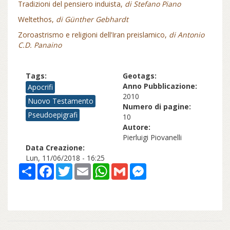
Tradizioni del pensiero induista,
di Stefano Piano
Weltethos,
di Günther Gebhardt
Zoroastrismo e religioni dell’Iran preislamico,
di Antonio
C.D. Panaino
Tags:
Geotags:
Anno Pubblicazione:
Apocrifi
2010
Nuovo Testamento
Numero di pagine:
Pseudoepigrafi
10
Autore:
Pierluigi Piovanelli
Data Creazione:
Lun, 11/06/2018 - 16:25
Share
Facebook
Twitter
Email
WhatsApp
Gmail
Messenger