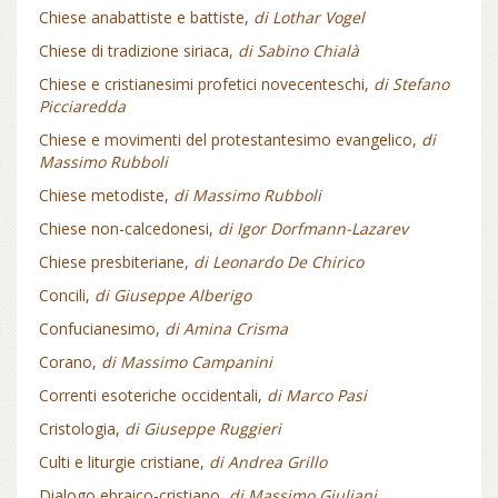
Chiese anabattiste e battiste,
di Lothar Vogel
Chiese di tradizione siriaca,
di Sabino Chialà
Chiese e cristianesimi profetici novecenteschi,
di Stefano
Picciaredda
Chiese e movimenti del protestantesimo evangelico,
di
Massimo Rubboli
Chiese metodiste,
di Massimo Rubboli
Chiese non-calcedonesi,
di Igor Dorfmann-Lazarev
Chiese presbiteriane,
di Leonardo De Chirico
Concili,
di Giuseppe Alberigo
Confucianesimo,
di Amina Crisma
Corano,
di Massimo Campanini
Correnti esoteriche occidentali,
di Marco Pasi
Cristologia,
di Giuseppe Ruggieri
Culti e liturgie cristiane,
di Andrea Grillo
Dialogo ebraico-cristiano,
di Massimo Giuliani