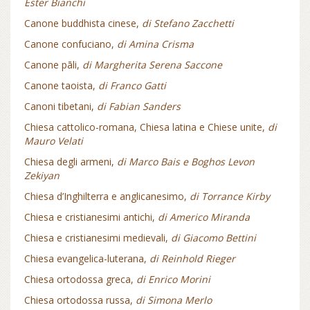
Ester Bianchi
Canone buddhista cinese,
di Stefano Zacchetti
Canone confuciano,
di Amina Crisma
Canone pāli,
di Margherita Serena Saccone
Canone taoista,
di Franco Gatti
Canoni tibetani,
di Fabian Sanders
Chiesa cattolico-romana, Chiesa latina e Chiese unite,
di
Mauro Velati
Chiesa degli armeni,
di Marco Bais e Boghos Levon
Zekiyan
Chiesa d’Inghilterra e anglicanesimo,
di Torrance Kirby
Chiesa e cristianesimi antichi,
di Americo Miranda
Chiesa e cristianesimi medievali,
di Giacomo Bettini
Chiesa evangelica-luterana,
di Reinhold Rieger
Chiesa ortodossa greca,
di Enrico Morini
Chiesa ortodossa russa,
di Simona Merlo