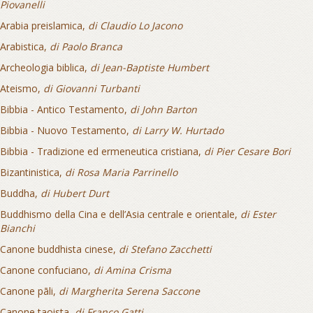
Piovanelli
Arabia preislamica,
di Claudio Lo Jacono
Arabistica,
di Paolo Branca
Archeologia biblica,
di Jean-Baptiste Humbert
Ateismo,
di Giovanni Turbanti
Bibbia - Antico Testamento,
di John Barton
Bibbia - Nuovo Testamento,
di Larry W. Hurtado
Bibbia - Tradizione ed ermeneutica cristiana,
di Pier Cesare Bori
Bizantinistica,
di Rosa Maria Parrinello
Buddha,
di Hubert Durt
Buddhismo della Cina e dell’Asia centrale e orientale,
di Ester
Bianchi
Canone buddhista cinese,
di Stefano Zacchetti
Canone confuciano,
di Amina Crisma
Canone pāli,
di Margherita Serena Saccone
Canone taoista,
di Franco Gatti