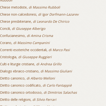
Rubboli
Chiese metodiste,
di Massimo Rubboli
Chiese non-calcedonesi,
di Igor Dorfmann-Lazarev
Chiese presbiteriane,
di Leonardo De Chirico
Concili,
di Giuseppe Alberigo
Confucianesimo,
di Amina Crisma
Corano,
di Massimo Campanini
Correnti esoteriche occidentali,
di Marco Pasi
Cristologia,
di Giuseppe Ruggieri
Culti e liturgie cristiane,
di Andrea Grillo
Dialogo ebraico-cristiano,
di Massimo Giuliani
Diritto canonico,
di Alberto Melloni
Diritto canonico codificato,
di Carlo Fantappiè
Diritto canonico ortodosso,
di Dimitrios Salachas
Diritto delle religioni,
di Silvio Ferrari