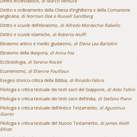
Diritto ecclesiastico,
di Marco Ventura
Diritto e ordinamento della Chiesa d’Inghilterra e della Comunione
anglicana,
di Norman Doe e Russell Sandberg
Diritto e scuole dell’ebraismo,
di Alfredo Mordechai Rabello
Diritto e scuole islamiche,
di Roberta Aluffi
Ebraismo antico e medio giudaismo,
di Elena Lea Bartolini
Ebraismo della diaspora,
di Anna Foa
Ecclesiologia,
di Serena Noceti
Ecumenismo,
di Étienne Fouilloux
Esegesi storico-critica della Bibbia,
di Rinaldo Fabris
Filologia e critica testuale dei testi sacri del Giappone,
di Aldo Tollini
Filologia e critica testuale dei testi sacri dell’India,
di Stefano Piano
Filologia e critica testuale dell’Antico Testamento,
di Agustinus
Gianto
Filologia e critica testuale del Nuovo Testamento,
di James Keith
Elliott