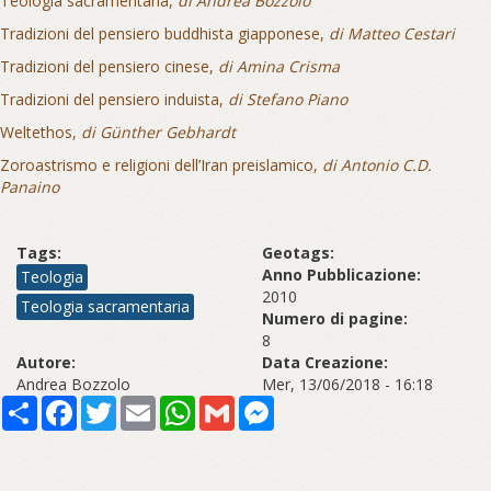
Teologia sacramentaria,
di Andrea Bozzolo
Tradizioni del pensiero buddhista giapponese,
di Matteo Cestari
Tradizioni del pensiero cinese,
di Amina Crisma
Tradizioni del pensiero induista,
di Stefano Piano
Weltethos,
di Günther Gebhardt
Zoroastrismo e religioni dell’Iran preislamico,
di Antonio C.D.
Panaino
Tags:
Geotags:
Anno Pubblicazione:
Teologia
2010
Teologia sacramentaria
Numero di pagine:
8
Autore:
Data Creazione:
Andrea Bozzolo
Mer, 13/06/2018 - 16:18
Share
Facebook
Twitter
Email
WhatsApp
Gmail
Messenger