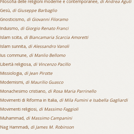
Filosofia delle religioni moderne e contemporanee,
di Andrea Aguti
Gesù,
di Giuseppe Barbaglio
Gnosticismo,
di Giovanni Filoramo
Induismo,
di Giorgio Renato Franci
Islam sciita,
di Biancamaria Scarcia Amoretti
Islam sunnita,
di Alessandro Vanoli
Ius commune,
di Manlio Bellomo
Libertà religiosa,
di Vincenzo Pacillo
Missiologia,
di Jean Pirotte
Modernismi,
di Maurilio Guasco
Monachesimo cristiano,
di Rosa Maria Parrinello
Movimenti di Riforma in Italia,
di Mila Fumini e Isabella Gagliardi
Movimenti religiosi,
di Massimo Faggioli
Muhammad,
di Massimo Campanini
Nag Hammadi,
di James M. Robinson