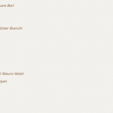
sare Bori
 Ester Bianchi
i Mauro Velati
iyan