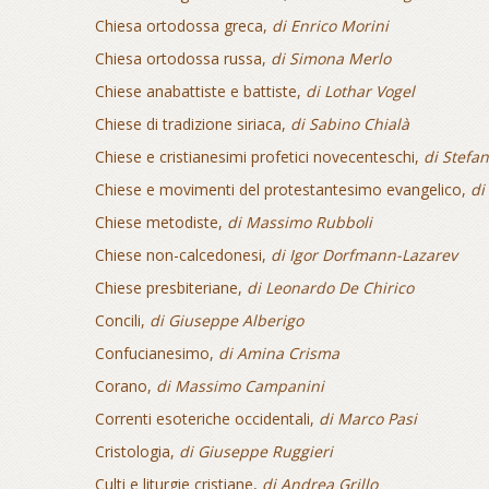
Chiesa ortodossa greca,
di Enrico Morini
Chiesa ortodossa russa,
di Simona Merlo
Chiese anabattiste e battiste,
di Lothar Vogel
Chiese di tradizione siriaca,
di Sabino Chialà
Chiese e cristianesimi profetici novecenteschi,
di Stefa
Chiese e movimenti del protestantesimo evangelico,
di
Chiese metodiste,
di Massimo Rubboli
Chiese non-calcedonesi,
di Igor Dorfmann-Lazarev
Chiese presbiteriane,
di Leonardo De Chirico
Concili,
di Giuseppe Alberigo
Confucianesimo,
di Amina Crisma
Corano,
di Massimo Campanini
Correnti esoteriche occidentali,
di Marco Pasi
Cristologia,
di Giuseppe Ruggieri
Culti e liturgie cristiane,
di Andrea Grillo