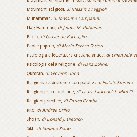
Movimenti religiosi,
di Massimo Faggioli
Muhammad,
di Massimo Campanini
Nag Hammadi,
di James M. Robinson
Paolo,
di Giuseppe Barbaglio
Papi e papato,
di Maria Teresa Fattori
Patrologia e letteratura cristiana antica,
di Emanuela Va
Psicologia della religione,
di Hans Zollner
Qumran,
di Giovanni Ibba
Religioni. Studi storico-comparativi,
di Natale Spineto
Religioni precolombiane,
di Laura Laurencich-Minelli
Religioni primitive,
di Enrico Comba
Rito,
di Andrea Grillo
Shoah,
di Donald J. Dietrich
Sikh,
di Stefano Piano