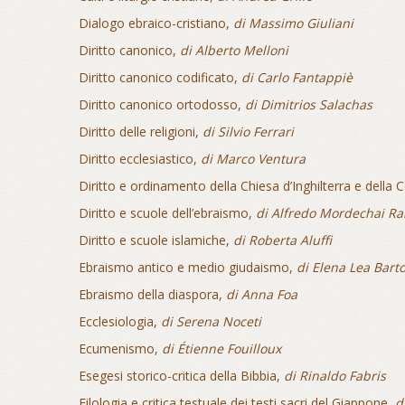
Dialogo ebraico-cristiano,
di Massimo Giuliani
Diritto canonico,
di Alberto Melloni
Diritto canonico codificato,
di Carlo Fantappiè
Diritto canonico ortodosso,
di Dimitrios Salachas
Diritto delle religioni,
di Silvio Ferrari
Diritto ecclesiastico,
di Marco Ventura
Diritto e ordinamento della Chiesa d’Inghilterra e dell
Diritto e scuole dell’ebraismo,
di Alfredo Mordechai Ra
Diritto e scuole islamiche,
di Roberta Aluffi
Ebraismo antico e medio giudaismo,
di Elena Lea Barto
Ebraismo della diaspora,
di Anna Foa
Ecclesiologia,
di Serena Noceti
Ecumenismo,
di Étienne Fouilloux
Esegesi storico-critica della Bibbia,
di Rinaldo Fabris
Filologia e critica testuale dei testi sacri del Giappone,
d