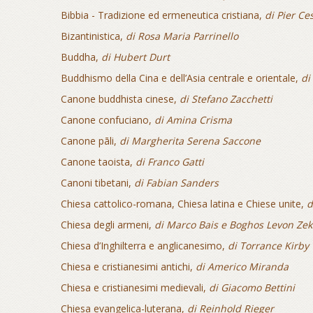
Bibbia - Tradizione ed ermeneutica cristiana,
di Pier Ce
Bizantinistica,
di Rosa Maria Parrinello
Buddha,
di Hubert Durt
Buddhismo della Cina e dell’Asia centrale e orientale,
di
Canone buddhista cinese,
di Stefano Zacchetti
Canone confuciano,
di Amina Crisma
Canone pāli,
di Margherita Serena Saccone
Canone taoista,
di Franco Gatti
Canoni tibetani,
di Fabian Sanders
Chiesa cattolico-romana, Chiesa latina e Chiese unite,
d
Chiesa degli armeni,
di Marco Bais e Boghos Levon Zek
Chiesa d’Inghilterra e anglicanesimo,
di Torrance Kirby
Chiesa e cristianesimi antichi,
di Americo Miranda
Chiesa e cristianesimi medievali,
di Giacomo Bettini
Chiesa evangelica-luterana,
di Reinhold Rieger