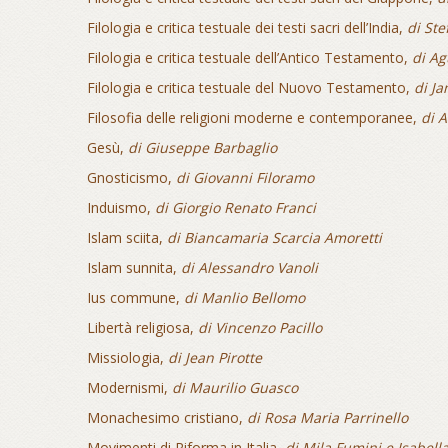
Filologia e critica testuale dei testi sacri dell’India,
di Ste
Filologia e critica testuale dell’Antico Testamento,
di Ag
Filologia e critica testuale del Nuovo Testamento,
di Ja
Filosofia delle religioni moderne e contemporanee,
di 
Gesù,
di Giuseppe Barbaglio
Gnosticismo,
di Giovanni Filoramo
Induismo,
di Giorgio Renato Franci
Islam sciita,
di Biancamaria Scarcia Amoretti
Islam sunnita,
di Alessandro Vanoli
Ius commune,
di Manlio Bellomo
Libertà religiosa,
di Vincenzo Pacillo
Missiologia,
di Jean Pirotte
Modernismi,
di Maurilio Guasco
Monachesimo cristiano,
di Rosa Maria Parrinello
Movimenti di Riforma in Italia,
di Mila Fumini e Isabell