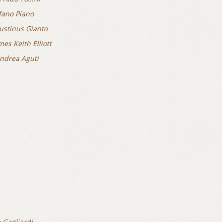
fano Piano
ustinus Gianto
mes Keith Elliott
Andrea Aguti
a Gagliardi