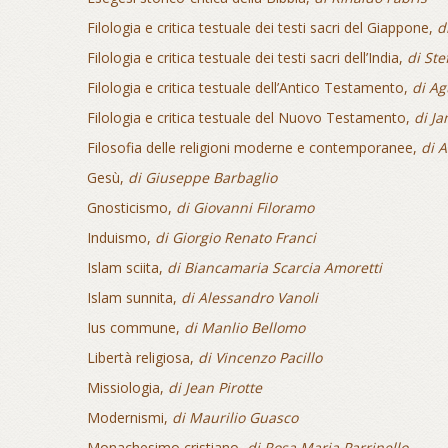
Filologia e critica testuale dei testi sacri del Giappone,
d
Filologia e critica testuale dei testi sacri dell’India,
di Ste
Filologia e critica testuale dell’Antico Testamento,
di Ag
Filologia e critica testuale del Nuovo Testamento,
di Ja
Filosofia delle religioni moderne e contemporanee,
di 
Gesù,
di Giuseppe Barbaglio
Gnosticismo,
di Giovanni Filoramo
Induismo,
di Giorgio Renato Franci
Islam sciita,
di Biancamaria Scarcia Amoretti
Islam sunnita,
di Alessandro Vanoli
Ius commune,
di Manlio Bellomo
Libertà religiosa,
di Vincenzo Pacillo
Missiologia,
di Jean Pirotte
Modernismi,
di Maurilio Guasco
Monachesimo cristiano,
di Rosa Maria Parrinello