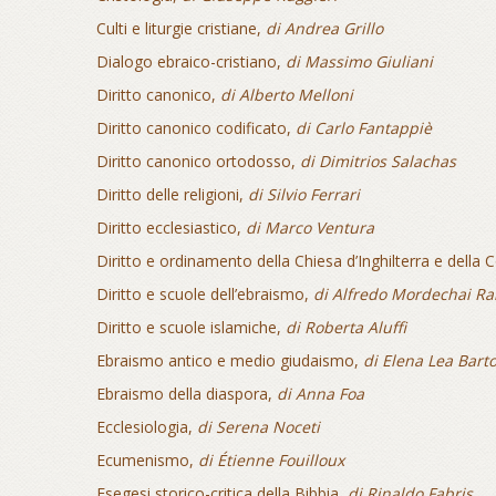
Culti e liturgie cristiane,
di Andrea Grillo
Dialogo ebraico-cristiano,
di Massimo Giuliani
Diritto canonico,
di Alberto Melloni
Diritto canonico codificato,
di Carlo Fantappiè
Diritto canonico ortodosso,
di Dimitrios Salachas
Diritto delle religioni,
di Silvio Ferrari
Diritto ecclesiastico,
di Marco Ventura
Diritto e ordinamento della Chiesa d’Inghilterra e dell
Diritto e scuole dell’ebraismo,
di Alfredo Mordechai Ra
Diritto e scuole islamiche,
di Roberta Aluffi
Ebraismo antico e medio giudaismo,
di Elena Lea Barto
Ebraismo della diaspora,
di Anna Foa
Ecclesiologia,
di Serena Noceti
Ecumenismo,
di Étienne Fouilloux
Esegesi storico-critica della Bibbia,
di Rinaldo Fabris