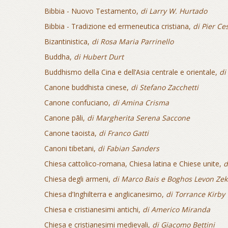
Bibbia - Nuovo Testamento,
di Larry W. Hurtado
Bibbia - Tradizione ed ermeneutica cristiana,
di Pier Ce
Bizantinistica,
di Rosa Maria Parrinello
Buddha,
di Hubert Durt
Buddhismo della Cina e dell’Asia centrale e orientale,
di
Canone buddhista cinese,
di Stefano Zacchetti
Canone confuciano,
di Amina Crisma
Canone pāli,
di Margherita Serena Saccone
Canone taoista,
di Franco Gatti
Canoni tibetani,
di Fabian Sanders
Chiesa cattolico-romana, Chiesa latina e Chiese unite,
d
Chiesa degli armeni,
di Marco Bais e Boghos Levon Zek
Chiesa d’Inghilterra e anglicanesimo,
di Torrance Kirby
Chiesa e cristianesimi antichi,
di Americo Miranda
Chiesa e cristianesimi medievali,
di Giacomo Bettini