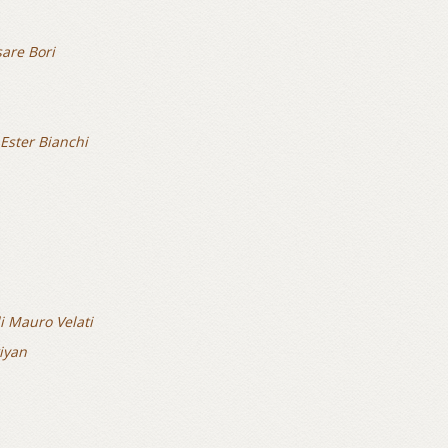
sare Bori
 Ester Bianchi
i Mauro Velati
iyan