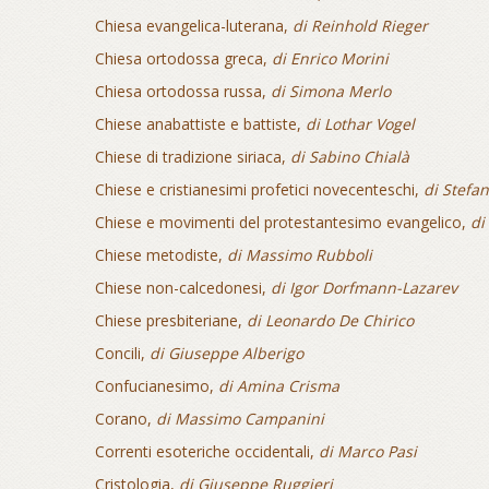
Chiesa evangelica-luterana,
di Reinhold Rieger
Chiesa ortodossa greca,
di Enrico Morini
Chiesa ortodossa russa,
di Simona Merlo
Chiese anabattiste e battiste,
di Lothar Vogel
Chiese di tradizione siriaca,
di Sabino Chialà
Chiese e cristianesimi profetici novecenteschi,
di Stefa
Chiese e movimenti del protestantesimo evangelico,
di
Chiese metodiste,
di Massimo Rubboli
Chiese non-calcedonesi,
di Igor Dorfmann-Lazarev
Chiese presbiteriane,
di Leonardo De Chirico
Concili,
di Giuseppe Alberigo
Confucianesimo,
di Amina Crisma
Corano,
di Massimo Campanini
Correnti esoteriche occidentali,
di Marco Pasi
Cristologia,
di Giuseppe Ruggieri