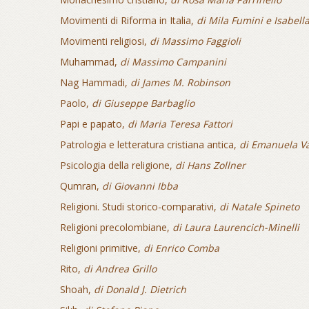
Movimenti di Riforma in Italia,
di Mila Fumini e Isabell
Movimenti religiosi,
di Massimo Faggioli
Muhammad,
di Massimo Campanini
Nag Hammadi,
di James M. Robinson
Paolo,
di Giuseppe Barbaglio
Papi e papato,
di Maria Teresa Fattori
Patrologia e letteratura cristiana antica,
di Emanuela Va
Psicologia della religione,
di Hans Zollner
Qumran,
di Giovanni Ibba
Religioni. Studi storico-comparativi,
di Natale Spineto
Religioni precolombiane,
di Laura Laurencich-Minelli
Religioni primitive,
di Enrico Comba
Rito,
di Andrea Grillo
Shoah,
di Donald J. Dietrich