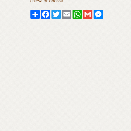
Chiesa ortodossa
Share
Facebook
Twitter
Email
WhatsApp
Gmail
Messenger