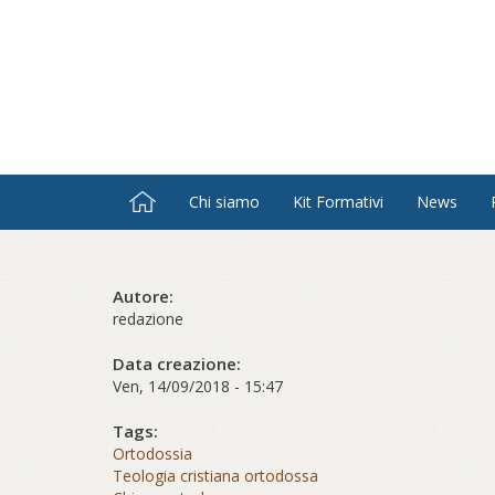
Salta
al
contenuto
principale
Chi siamo
Kit Formativi
News
Autore:
redazione
Data creazione:
Ven, 14/09/2018 - 15:47
Tags:
Ortodossia
Teologia cristiana ortodossa