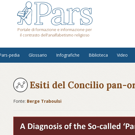
Portale di formazione e informazione per
il contrasto dell'analfabetismo religioso
Pars-pedia
Glossario
Infografiche
Biblioteca
Video
Esiti del Concilio pan-o
Fonte:
Berge Traboulsi