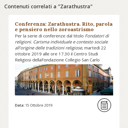
Contenuti correlati a "Zarathustra"
Conferenza: Zarathustra. Rito, parola
e pensiero nello zoroastrismo
Per la serie di conferenze dal titolo
Fondatori di
religioni. Carisma individuale e contesto sociale
all’origine delle tradizioni religiose
, martedì 22
ottobre 2019 alle ore 17.30 il Centro Studi
Religiosi dellaFondazione Collegio San Carlo
presenta la conferenza di Antonio Panaino,
professore di Filologia, religioni e storia dell’Iran
presso l'Università di Bologna,
Zarathustra -
Rito, parola e pensiero nello zoroastrismo
Scopri di più sull'evento...
Data:
15 Ottobre 2019