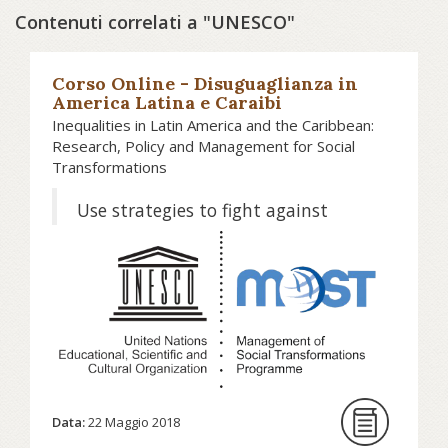
Contenuti correlati a "UNESCO"
Corso Online - Disuguaglianza in
America Latina e Caraibi
Inequalities in Latin America and the Caribbean:
Research, Policy and Management for Social
Transformations
Use strategies to fight against
social issues
Inequality is one of the main
challenges facing Latin America and
the Carribean and is a constant
concern for their governments.
Faced with these increasingly
complex scenarios, a fluid dialogue
between social research and public
Data:
22 Maggio 2018
policy is essential.