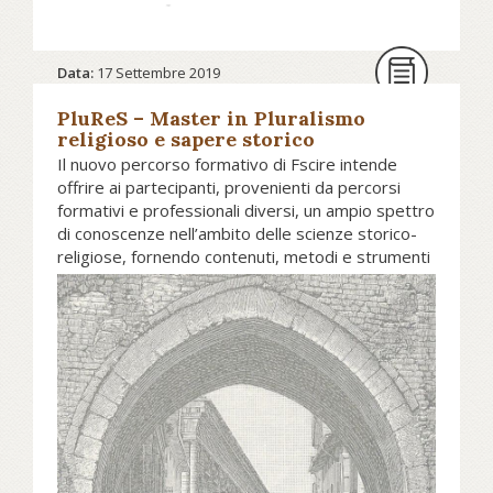
Data:
17 Settembre 2019
PluReS – Master in Pluralismo
religioso e sapere storico
Il nuovo percorso formativo di Fscire intende
offrire ai partecipanti, provenienti da percorsi
formativi e professionali diversi, un ampio spettro
di conoscenze nell’ambito delle scienze storico-
religiose, fornendo contenuti, metodi e strumenti
per la comprensione dei testi, delle culture, delle
dottrine, delle tradizioni e delle pratiche dei tre
monoteismi: ebraismo, cristianesimo e islam.
Ricercatori e docenti universitari di fama
internazionale sono stati invitati a tenere le lezioni
e i seminari di discussione, con l’obiettivo di
fornire ai partecipanti gli strumenti per
interpretare i fenomeni storico-religiosi del
passato e comprendere le dinamiche del
presente, in vista anche dei loro prevedibili