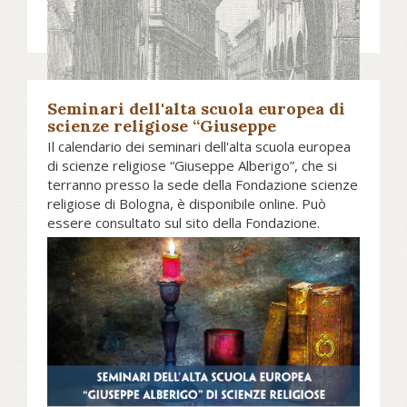
sviluppi per il futuro.
Consulta il programma formativo del Master
in Pluralismo religioso e sapere storico...
La scadenza per le iscrizioni è stata
Seminari dell'alta scuola europea di
posticipata all’11 ottobre 2019
scienze religiose “Giuseppe
Alberigo”
Il calendario dei seminari dell'alta scuola europea
di scienze religiose “Giuseppe Alberigo”, che si
terranno presso la sede della Fondazione scienze
religiose di Bologna, è disponibile online. Può
essere consultato sul sito della Fondazione.
Vai al calendario dei seminari dell'alta scuola
Data:
17 Settembre 2019
europea "Giuseppe Alberigo"...