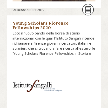
Data:
08 Ottobre 2019
Young Scholars Florence
Fellowships 2020
Ecco il nuovo bando delle borse di studio
internazionali con le quali l'Istituto Sangalli intende
richiamare a Firenze giovani ricercatori, italiani e
stranieri, che si trovano a fare ricerca all’estero: le
‘Young Scholars Florence Fellowships in Storia e
Studi religiosi’ offrono per il 2020 tre soggiorni
residenziali di un mese a giovani studiosi operanti
all’estero su tematiche storico-religiose, in
prospettiva interdisciplinare e interreligiosa. Le
fellowhip prevedono un emolumento di 2.000,00
euro cadauna. Scadenza: 15 ottobre 2019.
Vai al bando dell'Istituto Sangalli per la
storia e le culture religiose...