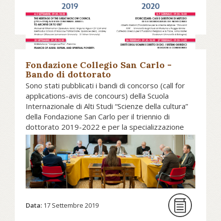
Fondazione Collegio San Carlo -
Bando di dottorato
Sono stati pubblicati i bandi di concorso (call for
applications-avis de concours) della Scuola
Internazionale di Alti Studi “Scienze della cultura”
della Fondazione San Carlo per il triennio di
dottorato 2019-2022 e per la specializzazione
annuale (2019/2020). La Scuola si caratterizza per
i percorsi di ricerca in Filosofia, Scienze religiose,
Antropologia e Sociologia. Il titolo rilasciato a chi
Data:
17 Settembre 2019
frequenterà il triennio di perfezionamento è
equipollente al dottorato di ricerca.
Vai alla notizia sul sito della Fondazione
Collegio San Carlo...
Data:
17 Settembre 2019