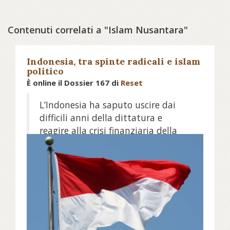
Contenuti correlati a "Islam Nusantara"
Indonesia, tra spinte radicali e islam
politico
È online il Dossier 167 di
Reset
L’Indonesia ha saputo uscire dai
difficili anni della dittatura e
reagire alla crisi finanziaria della
fine degli anni Novanta,
continuando a costruire un modello
di convivenza in grado di contenere
pacificamente le spinte centrifughe
e l’emergenza dell’islamismo
radicale. Un bilancio positivo con
molte luci ma ancora con qualche