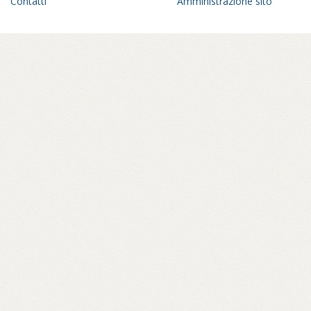
Contatti
Amministrazione sito
Il Paese che ha smesso di aspettare
di Emanuele Giordana
Pluralismo religioso e fallimento dell’islam politico
di Paolo Affatato
L’Islam Nusantara e la giustizia sociale
di Paolo Affatato