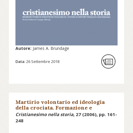
Autore:
James A. Brundage
Data:
26 Settembre 2018
Martirio volontario ed ideologia
della crociata. Formazione e
irradiazione dei modelli francescani
Cristianesimo nella storia
, 27 (2006), pp. 161-
a partire dalle matrici altomedievali
248