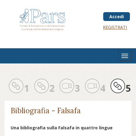
Salta
al
contenuto
Accedi
principale
Portale di formazione e informazione per
REGISTRATI
il contrasto dell'analfabetismo religioso
Toggl
navig
1
2
3
4
5
Bibliografia - Falsafa
Una bibliografia sulla Falsafa in quattro lingue