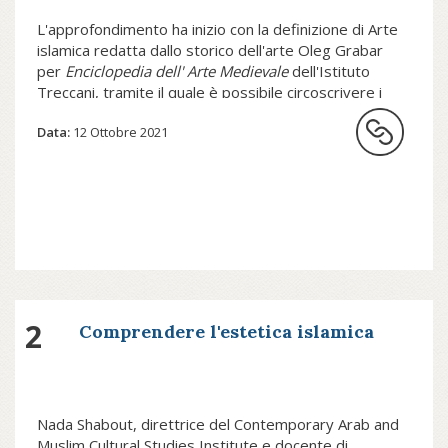
L'approfondimento ha inizio con la definizione di Arte
islamica redatta dallo storico dell'arte Oleg Grabar
per
Enciclopedia dell' Arte Medievale
dell'Istituto
Treccani, tramite il quale è possibile circoscrivere i
confini e le tematiche principali dell'argomento
Data:
12 Ottobre 2021
trattato nel kit formativo.
L'espressione arte islamica viene
utilizzata convenzionalmente per
definire la produzione artistica delle
regioni e delle popolazioni governate o
dominate dalla fede e dall'etica
2
Comprendere l'estetica islamica
dell'Islam, la religione monoteistica
rivelata al profeta Maometto tra il 620 e
il 632. Arte islamica è quindi anche
quella prodotta da ebrei, cristiani, o
Nada Shabout, direttrice del Contemporary Arab and
seguaci di altre religioni, e a loro
Muslim Cultural Studies Institute e docente di