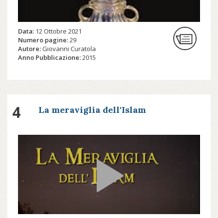
poiché questa tradizione artistica
abbraccia molti stili, per un lungo
periodo di tempo, così come una vasta
Data:
12 Ottobre 2021
area geografica con popolazioni multi-
Numero pagine:
29
Autore:
Giovanni Curatola
nazionali e multi-religiose.
Anno Pubblicazione:
2015
Continua a leggere su cultor.org...
4
La meraviglia dell'Islam