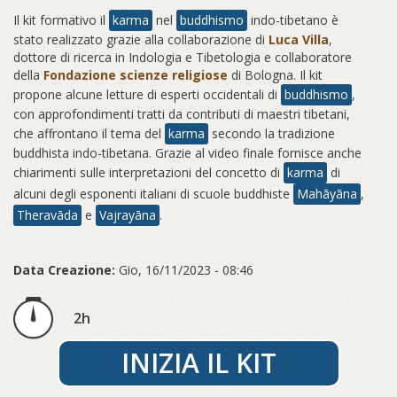
Il kit formativo il
karma
nel
buddhismo
indo-tibetano è
stato realizzato grazie alla collaborazione di
Luca Villa
,
dottore di ricerca in Indologia e Tibetologia e collaboratore
della
Fondazione scienze religiose
di Bologna. Il kit
propone alcune letture di esperti occidentali di
buddhismo
,
con approfondimenti tratti da contributi di maestri tibetani,
che affrontano il tema del
karma
secondo la tradizione
buddhista indo-tibetana. Grazie al video finale fornisce anche
chiarimenti sulle interpretazioni del concetto di
karma
di
alcuni degli esponenti italiani di scuole buddhiste
Mahāyāna
,
Theravāda
e
Vajrayāna
.
Data Creazione:
Gio, 16/11/2023 - 08:46
2h
INIZIA IL KIT