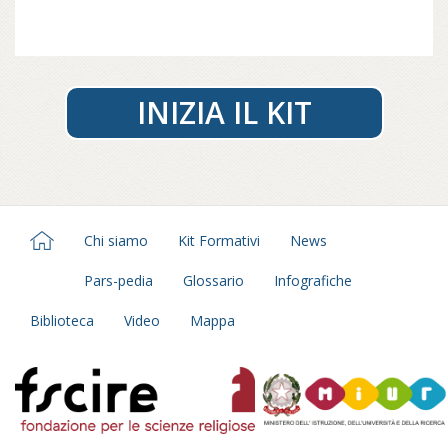
Leggi
Karma collettivo
, di Anam Thubten,
fondatore e direttore spirituale della Dharmata
Foundation formatosi secondo la tradizione
Nyingma del buddhismo tibetano, su
nalandaedizioni.it...
INIZIA IL KIT
Chi siamo
Kit Formativi
News
Pars-pedia
Glossario
Infografiche
Biblioteca
Video
Mappa