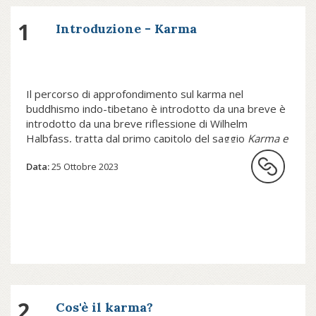
1
Introduzione - Karma
Il percorso di approfondimento sul karma nel
buddhismo indo-tibetano è introdotto da una breve è
introdotto da una breve riflessione di Wilhelm
Halbfass, tratta dal primo capitolo del saggio
Karma e
rinascita nel pensiero indiano
edito da Einaudi, che
Data:
25 Ottobre 2023
induce a riflettere su quanto sia diffusa anche in
Occidente l'idea di karma, senza tuttavia che sia del
tutto chiara il suo significato e la sua rilevanza nel
pensiero hindu e buddhista.
La credenza nella rinascita, scriveva
nella prima metà dell’xi secolo
l’eminente filosofo musulmano al-
2
Cos'è il karma?