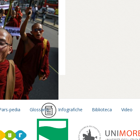
azionalisti buddisti
uoghi di preghiera
l Ramadan nella
satellite a sud-est
 regionale avevano
permesso di
i residenziali, per
6 maggio al 7
Pars-pedia
Glossario
Infografiche
Biblioteca
Video