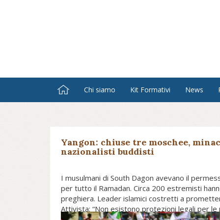
Salta
al
contenuto
principale
Chi siamo
Kit Formativi
News
Yangon: chiuse tre moschee, minac
nazionalisti buddisti
I musulmani di South Dagon avevano il permesso 
per tutto il Ramadan. Circa 200 estremisti hanno
preghiera. Leader islamici costretti a prometter
Attivista: “Non esistono protezioni legali per le