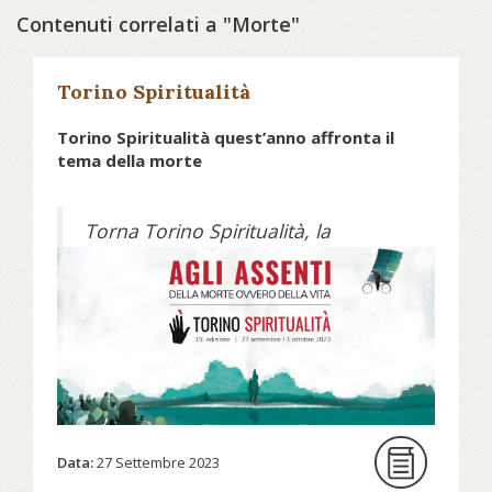
Contenuti correlati a "Morte"
Torino Spiritualità
Torino Spiritualità quest’anno affronta il
tema della morte
Torna Torino Spiritualità, la
rassegna ideata e organizzato dalla
Fondazione Circolo dei lettori, che
quest’anno dialoga sulla morte e
sull’assenza.
In occasione della sua 19. edizione,
l’evento dedica cinque giorni al
tema «Agli assenti. Della morte
ovvero della vita», un’opportunità
Data:
27 Settembre 2023
per provare a riflettere sul nostro