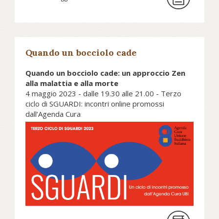
Per parlare di questi e altri temi
legati alla nostra condizione
esistenziale caratterizzata dal limite
– ma anche da infinite potenzialità –
l’Agenda Cura dell’Unione Buddhista
Quando un bocciolo cade
Italiana propone un ciclo di incontri
Quando un bocciolo cade: un approccio Zen
on line con esperti e professionisti
alla malattia e alla morte
4 maggio 2023 - dalle 19.30 alle 21.00 - Terzo
Scopri come partecipare su
ciclo di SGUARDI: incontri online promossi
unionebuddhistaitaliana.it...
dall’Agenda Cura
Dario Doshin Girolami. Maestro
della tradizione buddhista Soto Zen
responsabile del network dei
cappellani buddhisti d’Europa