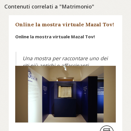
Contenuti correlati a "Matrimonio"
Online la mostra virtuale Mazal Tov!
Online la mostra virtuale Mazal Tov!
Una mostra per raccontare uno dei
riti più antichi e affascinanti
dell’ebraismo: il matrimonio.
“Mazal Tov! Il matrimonio ebraico”,
curata da Sharon Reichel e Amedeo
Spagnoletto e allestita dall’Architetto
Giulia Gallerani
Aggiunge il Direttore Amedeo
Spagnoletto: “Abbiamo voluto
offrire ai visitatori una mostra che