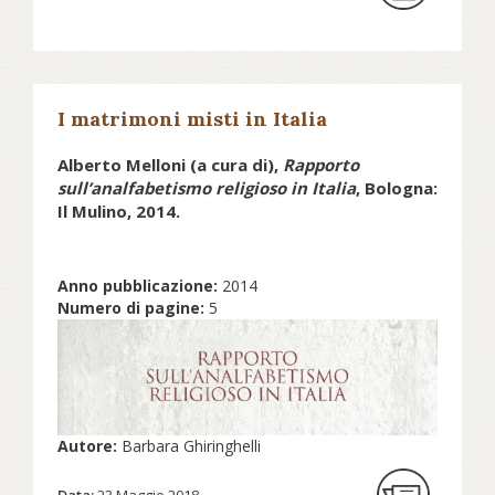
centrale), 29 dei 30 sinodi metodisti
del Regno Unito hanno approvato
la risoluzione, con 254 voti a 46.
I matrimoni misti in Italia
Continua a leggere su nev.it...
Alberto Melloni (a cura di),
Rapporto
sull’analfabetismo religioso in Italia
, Bologna:
Il Mulino, 2014.
Anno pubblicazione:
2014
Numero di pagine:
5
Autore:
Barbara Ghiringhelli
Data:
23 Maggio 2018