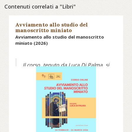
Contenuti correlati a "Libri"
Avviamento allo studio del
manoscritto miniato
Avviamento allo studio del manoscritto
miniato (2026)
Il corso, tenuto da Luca Di Palma, si
propone di introdurre i partecipanti
allo studio del libro miniato
attraverso un approccio
eminentemente pratico. L'obiettivo
è fornire gli strumenti di base per
riconoscere le principali tipologie
illustrative, nonché per affrontare la
classificazione e la descrizione delle
miniature.