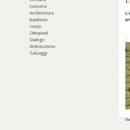
L
Concorsi
Architettura
L’
pr
ibadismo
corpo
Olimpiadi
Dialogo
Antirazzismo
Tatuaggi
Co
Da