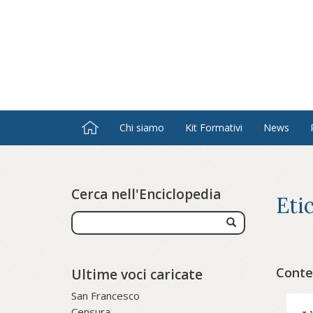
Salta
al
contenuto
principale
Chi siamo
Kit Formativi
News
Cerca nell'Enciclopedia
Eti
Conten
Ultime voci caricate
San Francesco
Censura