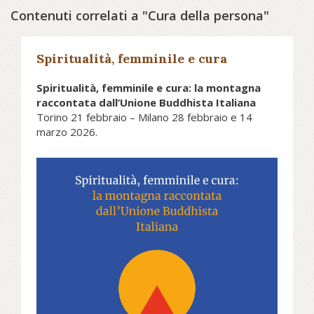
Contenuti correlati a "Cura della persona"
Spiritualità, femminile e cura
Spiritualità, femminile e cura: la montagna
raccontata dall’Unione Buddhista Italiana
Torino 21 febbraio – Milano 28 febbraio e 14
marzo 2026.
Iniziativa inserita nell’ambito
dell’Olimpiade Culturale di Milano
Cortina 2026
Riflettere sulla montagna con uno
sguardo ampio e consapevole che
vada oltre la narrativa comune e gli
stereotipi. È questo l’obiettivo del
ciclo di tre incontri gratuiti promossi